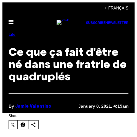
Skip
+ FRANÇAIS
to
Open
content
SUBSCRIBE
NEWSLETTER
Menu
Life
Ce que ça fait d’être
né dans une fratrie de
quadruplés
By
January 8, 2021, 4:15am
Jamie Valentino
Share: