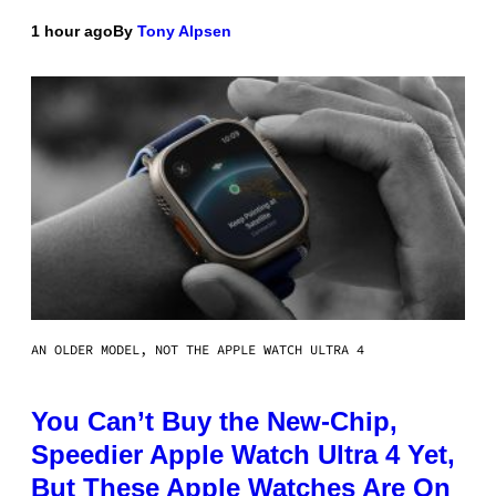
1 hour ago
By
Tony Alpsen
AN OLDER MODEL, NOT THE APPLE WATCH ULTRA 4
You Can’t Buy the New-Chip,
Speedier Apple Watch Ultra 4 Yet,
But These Apple Watches Are On