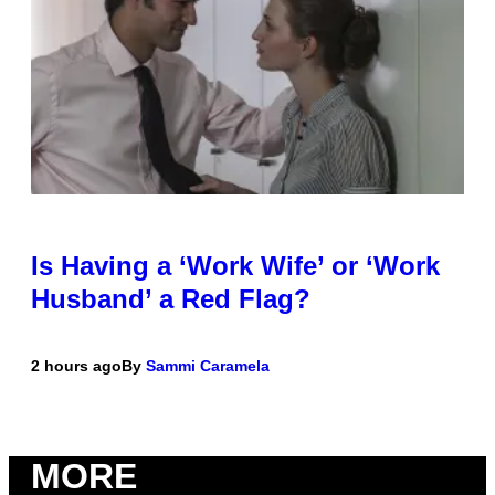
Is Having a ‘Work Wife’ or ‘Work
Husband’ a Red Flag?
2 hours ago
By
Sammi Caramela
MORE