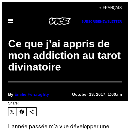
Skip
+ FRANÇAIS
to
Open
content
SUBSCRIBE
NEWSLETTER
Menu
Ce que j’ai appris de
mon addiction au tarot
divinatoire
By
Émilie Fenaughty
October 13, 2017, 1:00am
Share:
L’année passée m’a vue développer une