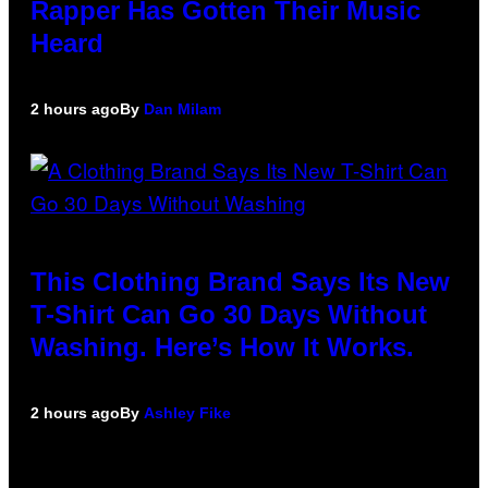
Rapper Has Gotten Their Music
Heard
2 hours ago
By
Dan Milam
This Clothing Brand Says Its New
T-Shirt Can Go 30 Days Without
Washing. Here’s How It Works.
2 hours ago
By
Ashley Fike