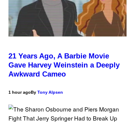
21 Years Ago, A Barbie Movie
Gave Harvey Weinstein a Deeply
Awkward Cameo
1 hour ago
By
Tony Alpsen