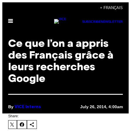
Skip
+ FRANÇAIS
to
Open
content
SUBSCRIBE
NEWSLETTER
Menu
Ce que l’on a appris
des Français grâce à
leurs recherches
Google
By
July 26, 2014, 4:00am
VICE Interns
Share: