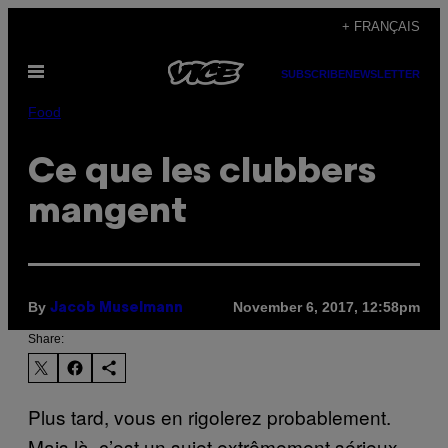
Skip
+ FRANÇAIS
to
Open
content
SUBSCRIBE
NEWSLETTER
Menu
Food
Ce que les clubbers
mangent
By
November 6, 2017, 12:58pm
Jacob Muselmann
Share:
Plus tard, vous en rigolerez probablement.
Mais là, c’est un sujet extrêmement sérieux.