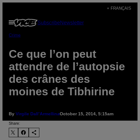
Skip
+ FRANÇAIS
to
Open
Subscribe
Newsletter
content
Menu
Crime
Ce que l’on peut
attendre de l’autopsie
des crânes des
moines de Tibhirine
By
Virgile Dall’Armellina
October 15, 2014, 5:15am
Share: