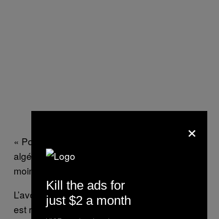
×
« Pour faire taire les soupçons, les services
algériens auraient été obligés d’éliminer les
moines » dit Rivoire à VICE News.
Kill the ads for
L’avocat des parties civiles, Patrick Baudouin,
just $2 a month
est revenu sur ces trois scénarios pour VICE