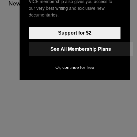
VICE membership also gives you access to
News sans privilégier l’un ou l’autre.
our very best writing and exclusive new
documentaries.
Support for $2
See All Membership Plans
Or, continue for free