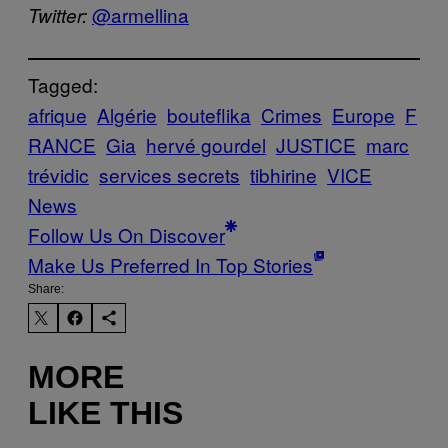
@armellina
Twitter:
Tagged:
afrique
Algérie
bouteflika
Crimes
Europe
F
RANCE
Gia
hervé gourdel
JUSTICE
marc
trévidic
services secrets
tibhirine
VICE
News
Follow Us On Discover
Make Us Preferred In Top Stories
Share:
MORE
LIKE THIS