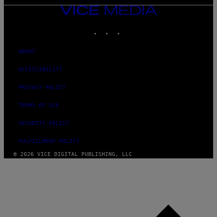
VICE
MEDIA
INSTAGRAM
TIKTOK
YOUTUBE
ABOUT
ACCESSIBILITY
PRIVACY POLICY
TERMS OF USE
SECURITY POLICY
FULFILLMENT POLICY
© 2026 VICE DIGITAL PUBLISHING, LLC