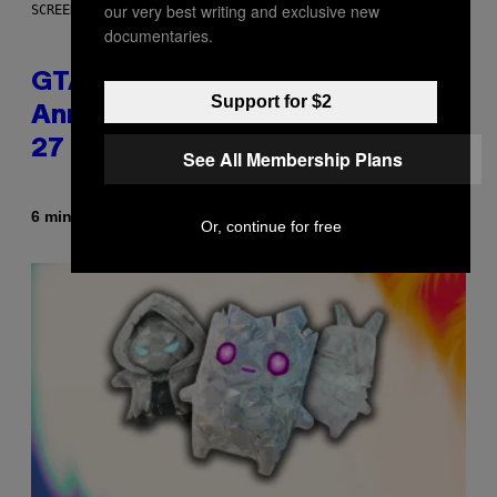
our very best writing and exclusive new
SCREENSHOT: ROCKSTAR GAMES, NETFLIX
documentaries.
GTA 6 Gameplay Trailer
Support for $2
Announced for Netflix on August
27
See All Membership Plans
By
6 minutes ago
Brent Koepp
Or, continue for free