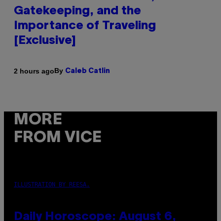
Gatekeeping, and the
Importance of Traveling
[Exclusive]
By
2 hours ago
Caleb Catlin
MORE
FROM VICE
ILLUSTRATION BY REESA.
Daily Horoscope: August 6,