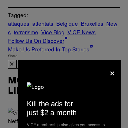
Tagged:
attaques
attentats
Belgique
Bruxelles
New
s
terrorisme
Vice Blog
VICE News
Follow Us On Discover
Make Us Preferred In Top Stories
Share:
×
MORE
LIKE THIS
Kill the ads for
just $2 a month
VICE membership also gives you access to