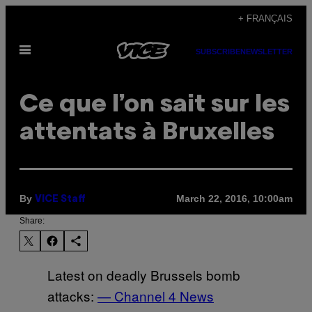
Skip
+ FRANÇAIS
to
Open
content
SUBSCRIBE
NEWSLETTER
Menu
Ce que l’on sait sur les
attentats à Bruxelles
By
March 22, 2016, 10:00am
VICE Staff
Share:
Latest on deadly Brussels bomb
attacks:
— Channel 4 News