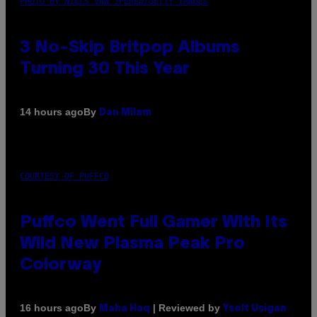
PHOTO BY NIELS VAN IPEREN/GETTY IMAGES
3 No-Skip Britpop Albums
Turning 30 This Year
By
14 hours ago
Dan Milam
COURTESY OF PUFFCO
Puffco Went Full Gamer With Its
Wild New Plasma Peak Pro
Colorway
By
| Reviewed by
16 hours ago
Maha Haq
Ysolt Usigan