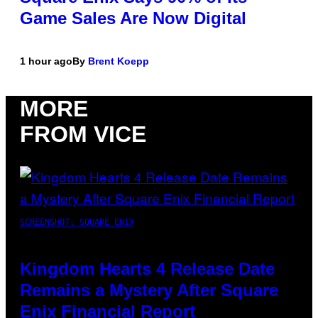
Game Sales Are Now Digital
1 hour ago
By
Brent Koepp
MORE
FROM VICE
SCREENSHOT: SQUARE ENIX
Kingdom Hearts 4 Release Date
Remains a Mystery After Square
Enix Financial Report