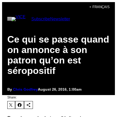
Skip
+ FRANÇAIS
to
Open
Subscribe
Newsletter
content
Menu
Ce qui se passe quand
on annonce à son
patron qu’on est
séropositif
By
Chris Godfrey
August 26, 2016, 1:00am
Share: