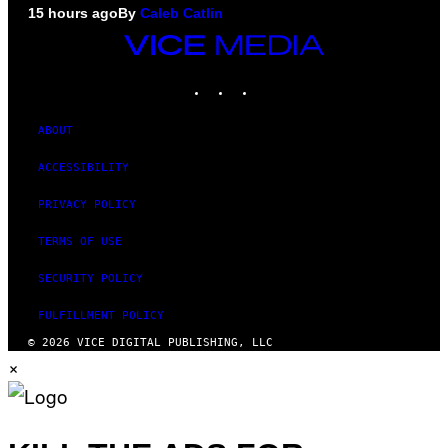
15 hours ago
By
Caleb Catlin
VICE
MEDIA
INSTAGRAM
TIKTOK
YOUTUBE
ABOUT
ACCESSIBILITY
PRIVACY POLICY
TERMS OF USE
SECURITY POLICY
FULFILLMENT POLICY
© 2026 VICE DIGITAL PUBLISHING, LLC
×