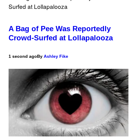
A Bag of Pee Was Reportedly
Crowd-Surfed at Lollapalooza
1 second ago
By
Ashley Fike