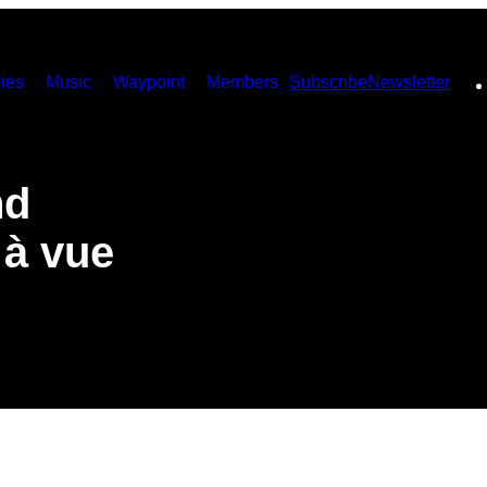
ies
Music
Waypoint
Members
Subscribe
Newsletter
nd
 à vue