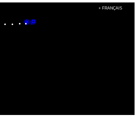
+ FRANÇAIS
Instagram
TikTok
YouTube
Google
Google
Discover
Top
Posts