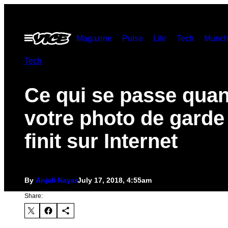
Skip
to
Open
Magazine
Pulse
Life
Tech
Munch
content
Menu
Tech
Ce qui se passe qua
votre photo de garde
finit sur Internet
By
Anjali Nayar
July 17, 2018, 4:55am
Share: