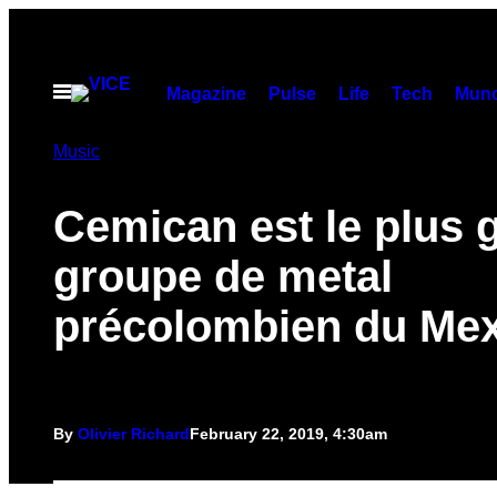
Skip
to
content
Open
Magazine
Pulse
Life
Tech
Munc
Menu
Music
Cemican est le plus 
groupe de metal
précolombien du Me
By
Olivier Richard
February 22, 2019, 4:30am