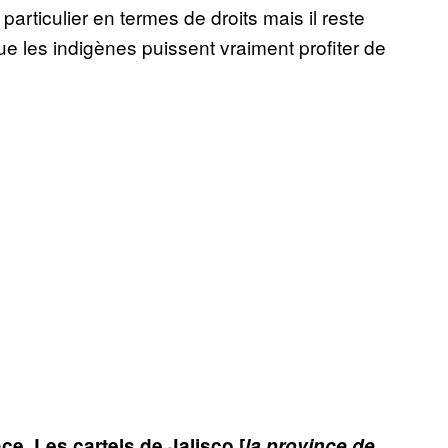
articulier en termes de droits mais il reste
 les indigènes puissent vraiment profiter de
e. Les cartels de Jalisco [
la province de