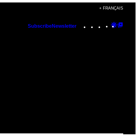
+ FRANÇAIS
Instagram
TikTok
YouTube
Google
Googl
Subscribe
Newsletter
Discover
Top
Posts