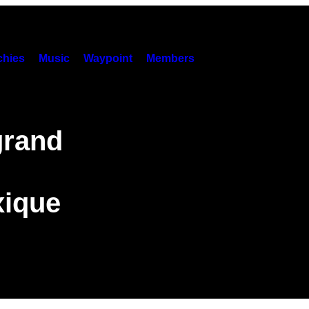
hies
Music
Waypoint
Members
grand
xique