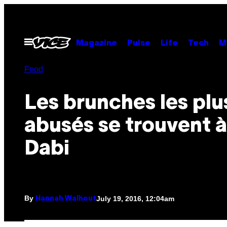
Skip
to
content
Open
Magazine
Pulse
Life
Tech
M
Menu
Food
Les brunches les plu
abusés se trouvent 
Dabi
By
July 19, 2016, 12:04am
Hannah Walhout