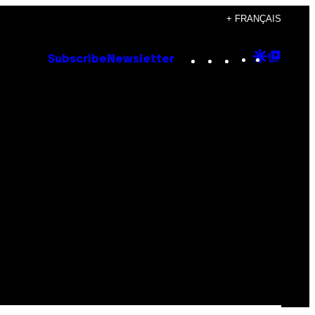
+ FRANÇAIS
Instagram
TikTok
YouTube
Google
Goog
Subscribe
Newsletter
Discove
Top
Posts