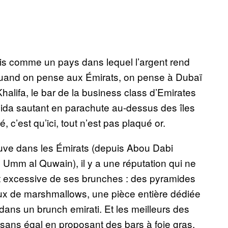
nis comme un pays dans lequel l’argent rend
. Quand on pense aux Émirats, on pense à Dubaï
Khalifa, le bar de la business class d’Emirates
o Rida sautant en parachute au-dessus des îles
é, c’est qu’ici, tout n’est pas plaqué or.
trouve dans les Émirats (depuis Abou Dabi
e Umm al Quwain), il y a une réputation qui ne
e et excessive de ses brunches : des pyramides
ux de marshmallows, une pièce entière dédiée
dans un brunch emirati. Et les meilleurs des
é sans égal en proposant des bars à foie gras,