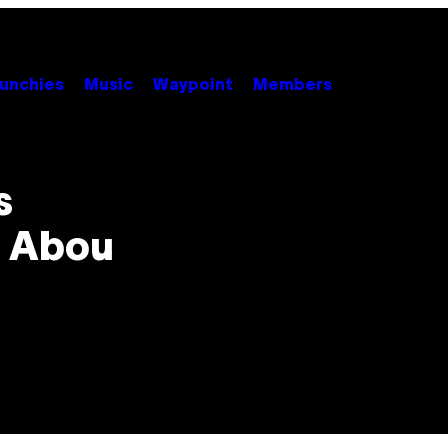
unchies
Music
Waypoint
Members
s
à Abou