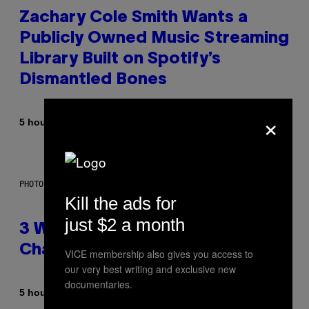
Zachary Cole Smith Wants a
Publicly Owned Music Streaming
Library Built on Spotify’s
Dismantled Bones
×
By
5 hours ago
Lauren Boisvert
PHOTO ILLUSTRATION BY IAN WALDIE/GETTY IMAGES
Kill the ads for
just $2 a month
3 Ways Your Music Taste
Changes as You Get Older
VICE membership also gives you access to
our very best writing and exclusive new
documentaries.
By
5 hours ago
Dan Milam