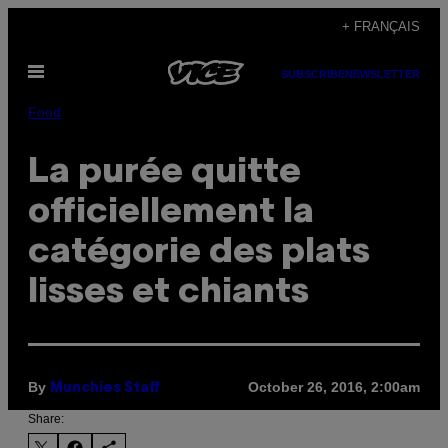
Skip
+ FRANÇAIS
to
Open
content
SUBSCRIBE
NEWSLETTER
Menu
Food
La purée quitte
officiellement la
catégorie des plats
lisses et chiants
By
October 26, 2016, 2:00am
Munchies Staff
Share: