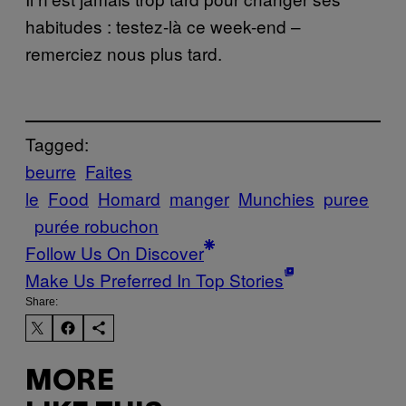
habitudes : testez-là ce week-end –
remerciez nous plus tard.
Tagged:
beurre
Faites
le
Food
Homard
manger
Munchies
puree
purée robuchon
Follow Us On Discover
Make Us Preferred In Top Stories
Share:
MORE