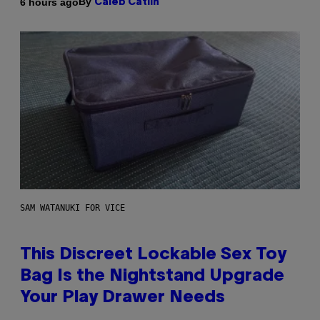
By
6 hours ago
Caleb Catlin
SAM WATANUKI FOR VICE
This Discreet Lockable Sex Toy
Bag Is the Nightstand Upgrade
Your Play Drawer Needs