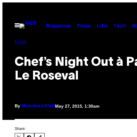
Skip
to
content
Open
Magazine
Pulse
Life
Tech
M
Menu
Food
Chef’s Night Out à Pa
Le Roseval
By
May 27, 2015, 1:30am
Munchies Staff
Share: