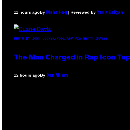
By
| Reviewed by
11 hours ago
Maha Haq
Ysolt Usigan
PHOTO BY JOHN LOCHER/POOL/AFP VIA GETTY IMAGES
The Man Charged in Rap Icon Tup
By
12 hours ago
Dan Milam