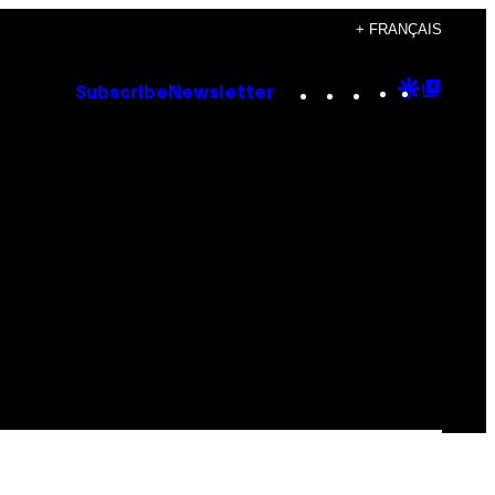
+ FRANÇAIS
Instagram
TikTok
YouTube
Google
Goog
Subscribe
Newsletter
Discove
Top
Posts