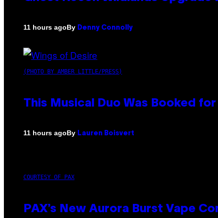
By
11 hours ago
Denny Connolly
(PHOTO BY AMBER LITTLE/PRESS)
This Musical Duo Was Booked for a
By
11 hours ago
Lauren Boisvert
COURTESY OF PAX
PAX’s New Aurora Burst Vape Co