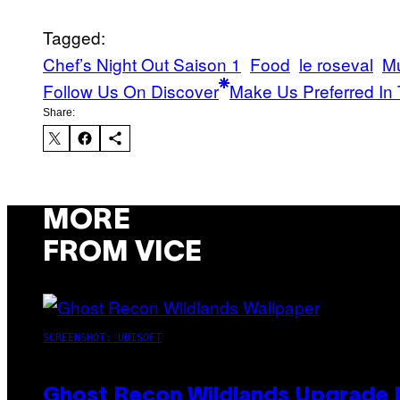
Tagged:
Chef’s Night Out Saison 1
Food
le roseval
M
Follow Us On Discover
Make Us Preferred In 
Share:
MORE
FROM VICE
SCREENSHOT: UBISOFT
Ghost Recon Wildlands Upgrade 