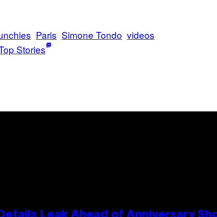
unchies
Paris
Simone Tondo
videos
Top Stories
Details Leak Ahead of Anniversary S