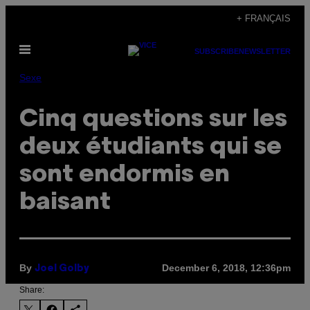
Skip
+ FRANÇAIS
to
Open
content
SUBSCRIBE
NEWSLETTER
Menu
Sexe
Cinq questions sur les
deux étudiants qui se
sont endormis en
baisant
By
December 6, 2018, 12:36pm
Joel Golby
Share: