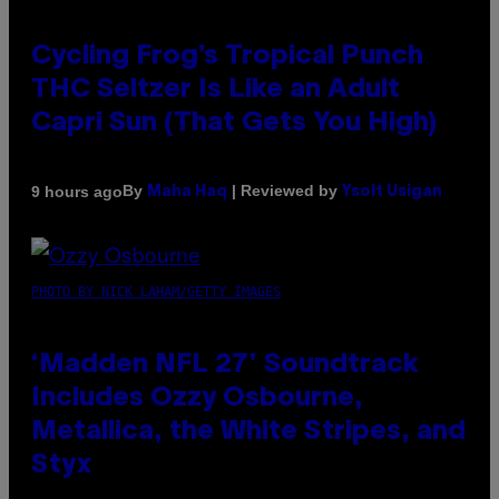
Cycling Frog’s Tropical Punch
THC Seltzer Is Like an Adult
Capri Sun (That Gets You High)
By
| Reviewed by
9 hours ago
Maha Haq
Ysolt Usigan
PHOTO BY NICK LAHAM/GETTY IMAGES
‘Madden NFL 27’ Soundtrack
Includes Ozzy Osbourne,
Metallica, the White Stripes, and
Styx