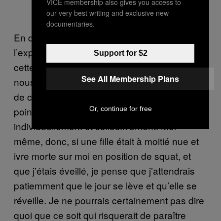
VICE membership also gives you access to
our very best writing and exclusive new
documentaries.
En d’autres circonstances, je dirais que
l’explication correcte est la première, mais
Support for $2
cette scène a eu lieu au Royaume-Uni, où
See All Membership Plans
nous sommes infiniment polis et incapables
de causer le moindre dérangement, à un
Or, continue for free
point tel que c’est néfaste pour la société,
individuellement et collectivement. Moi-
même, donc, si une fille était à moitié nue et
ivre morte sur moi en position de squat, et
que j’étais éveillé, je pense que j’attendrais
patiemment que le jour se lève et qu’elle se
réveille. Je ne pourrais certainement pas dire
quoi que ce soit qui risquerait de paraître