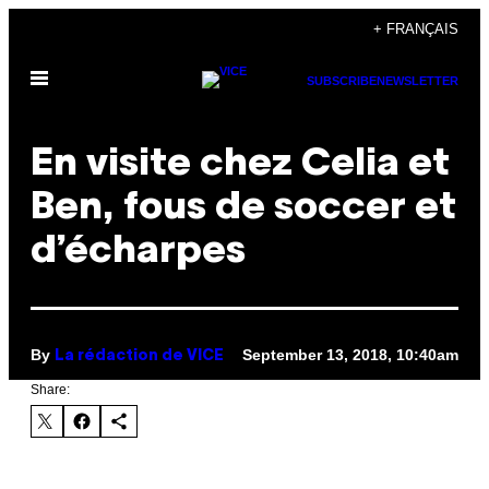
Skip
+ FRANÇAIS
to
Open
content
SUBSCRIBE
NEWSLETTER
Menu
En visite chez Celia et
Ben, fous de soccer et
d’écharpes
By
September 13, 2018, 10:40am
La rédaction de VICE
Share: