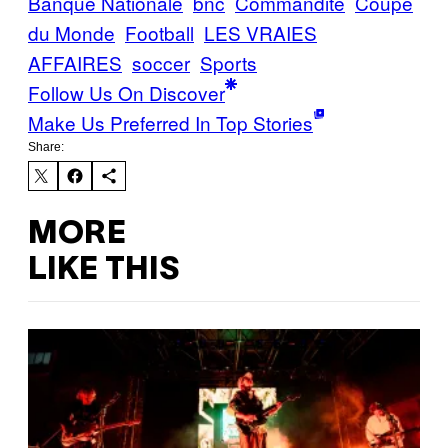
Banque Nationale
bnc
Commandité
Coupe
du Monde
Football
LES VRAIES
AFFAIRES
soccer
Sports
Follow Us On Discover
Make Us Preferred In Top Stories
Share:
MORE
LIKE THIS