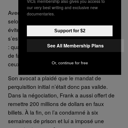
VICE membership also gives you access to
our very best writing and exclusive new
Avec l’aide d’un avocat, le meilleur au monde
documentaries.
selon lui, et de la chance, Frank a réussi à
éviter les accusations et l’extradition. Tout
Support for $2
s’est joué grâce à une mesure de précaution
See All Membership Plans
: quand il a livré les faux billets, il s’est caché
de façon à n’être jamais vu en possession de
ceux-ci.
Or, continue for free
Son avocat a plaidé que le mandat de
perquisition initial n’était donc pas valide.
Dans la négociation, Frank a aussi offert de
remettre 200 millions de dollars en faux
billets. À la fin, on l’a condamné à six
semaines de prison et lui a imposé une