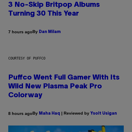
3 No-Skip Britpop Albums
Turning 30 This Year
By
7 hours ago
Dan Milam
COURTESY OF PUFFCO
Puffco Went Full Gamer With Its
Wild New Plasma Peak Pro
Colorway
By
| Reviewed by
8 hours ago
Maha Haq
Ysolt Usigan