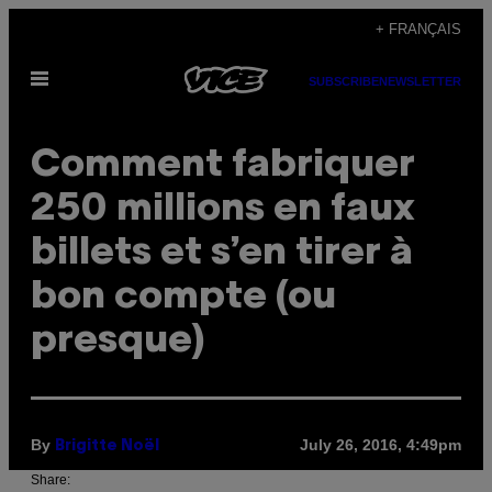
Skip
+ FRANÇAIS
to
Open
content
SUBSCRIBE
NEWSLETTER
Menu
Comment fabriquer
250 millions en faux
billets et s’en tirer à
bon compte (ou
presque)
By
July 26, 2016, 4:49pm
Brigitte Noël
Share: