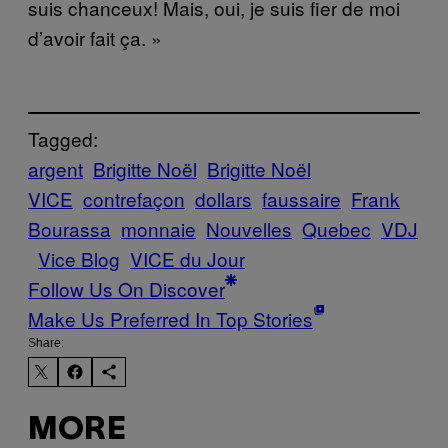
suis chanceux! Mais, oui, je suis fier de moi
d’avoir fait ça. »
Tagged:
argent
Brigitte Noël
Brigitte Noël
VICE
contrefaçon
dollars
faussaire
Frank
Bourassa
monnaie
Nouvelles
Quebec
VDJ
Vice Blog
VICE du Jour
Follow Us On Discover
Make Us Preferred In Top Stories
Share:
MORE