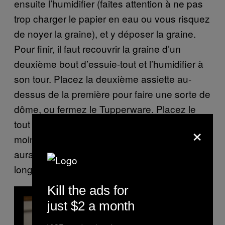
ensuite l’humidifier (faites attention à ne pas
trop charger le papier en eau ou vous risquez
de noyer la graine), et y déposer la graine.
Pour finir, il faut recouvrir la graine d’un
deuxième bout d’essuie-tout et l’humidifier à
son tour. Placez la deuxième assiette au-
dessus de la première pour faire une sorte de
dôme, ou fermez le Tupperware. Placez le
tout dans un endroit sombre où il fait plus ou
×
moins 20°C. Au bout de 2-3 jours, la graine
aura germé – parfois ça prend plus
longtemps mais no problemo.
Kill the ads for
just $2 a month