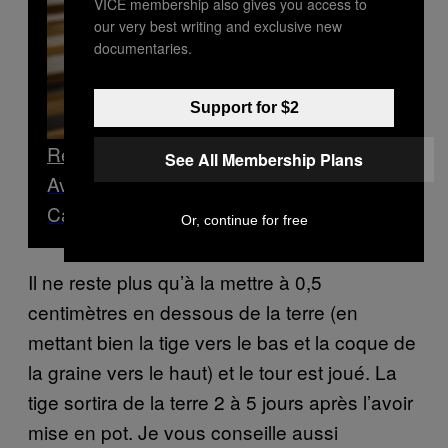
VICE membership also gives you access to
our very best writing and exclusive new
documentaries.
Support for $2
Read Next
See All Membership Plans
Avec le boulanger belge qui a créé le «
Cannabread », un pain au cannabis
Or, continue for free
Il ne reste plus qu’à la mettre à 0,5
centimètres en dessous de la terre (en
mettant bien la tige vers le bas et la coque de
la graine vers le haut) et le tour est joué. La
tige sortira de la terre 2 à 5 jours après l’avoir
mise en pot. Je vous conseille aussi