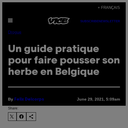
Skip
+ FRANÇAIS
to
Open
content
SUBSCRIBE
NEWSLETTER
Menu
Drogue
Un guide pratique
pour faire pousser son
herbe en Belgique
By
June 29, 2021, 5:09am
Felix Delcorps
Share: