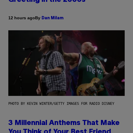
By
12 hours ago
Dan Milam
PHOTO BY KEVIN WINTER/GETTY IMAGES FOR RADIO DISNEY
3 Millennial Anthems That Make
You Think of Your Best Friend