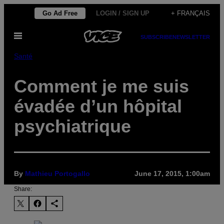
Skip
Go Ad Free
LOGIN / SIGN UP
+ FRANÇAIS
to
Open
content
SUBSCRIBE
NEWSLETTER
Menu
Santé
Comment je me suis
évadée d’un hôpital
psychiatrique
By
Mathieu Portogallo
June 17, 2015, 1:00am
Share: