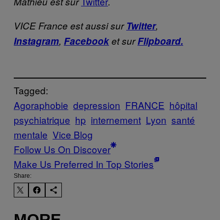
Twitter
Mathieu est sur
.
VICE France est aussi sur
Twitter
,
Instagram
,
Facebook
et sur
Flipboard.
Tagged:
Agoraphobie
depression
FRANCE
hôpital
psychiatrique
hp
internement
Lyon
santé
mentale
Vice Blog
Follow Us On Discover
Make Us Preferred In Top Stories
Share:
MORE