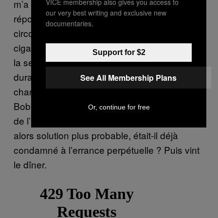
VICE membership also gives you access to
m’a fait : « salut, aimes-tu Bob Marley ? » J’ai
our very best writing and exclusive new
répondu par l’affirmative avec un sourire de
documentaries.
circonstance. Puis je me suis allumée une
cigarette de réconfort payée par mes parents,
Support for $2
la seule chose positive à mettre à leur actif
durant ce séjour. Le freluquet est revenu à la
See All Membership Plans
charge deux minutes après. « Tu connais
Bob Marley ? » Essayait-il de savoir si j’avais
Or, continue for free
de l’herbe planquée dans ma chambre ? Ou
alors solution plus probable, était-il déjà
condamné à l’errance perpétuelle ? Puis vint
le dîner.