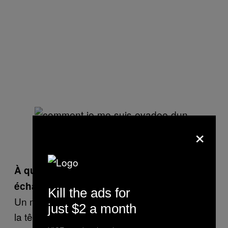
×
À quoi ont ressemblé tes premiers
échanges avec eux ?
Kill the ads for
Un mec plus jeune que moi m’a scannée de
just $2 a month
la tête aux pieds et a ouvert les hostilités. Il