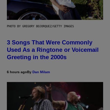
PHOTO BY GREGORY BOJORQUEZ/GETTY IMAGES
3 Songs That Were Commonly
Used As a Ringtone or Voicemail
Greeting in the 2000s
6 hours ago
By
Dan Milam