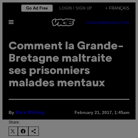
Skip
Go Ad Free
LOGIN / SIGN UP
+ FRANÇAIS
to
Open
content
SUBSCRIBE
NEWSLETTER
Menu
Comment la Grande-
Bretagne maltraite
ses prisonniers
malades mentaux
By
February 21, 2017, 1:45am
Mark Wilding
Share: