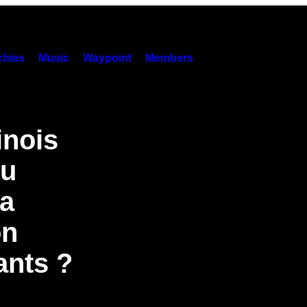
hies
Music
Waypoint
Members
inois
cu
a
on
ants ?