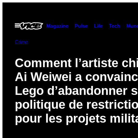
Skip
to
content
Open
Magazine
Pulse
Life
Tech
Munc
Menu
Crime
Comment l’artiste ch
Ai Weiwei a convain
Lego d’abandonner s
politique de restricti
pour les projets milit