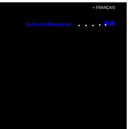
+ FRANÇAIS
Instagram
TikTok
YouTube
Google
Googl
Subscribe
Newsletter
Discover
Top
Posts