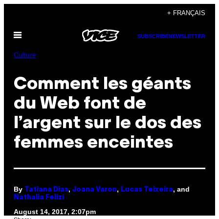
Skip
+ FRANÇAIS
to
Open
content
SUBSCRIBE
NEWSLETTER
Menu
Culture
Comment les géants
du Web font de
l’argent sur le dos des
femmes enceintes
By
,
,
, and
Tatiana Dias
Joana Varon
Lucas Teixeira
Nathalia Felizi
August 14, 2017, 2:07pm