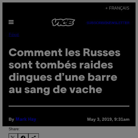
Skip
+ FRANÇAIS
to
Open
content
SUBSCRIBE
NEWSLETTER
Menu
Food
Comment les Russes
sont tombés raides
dingues d’une barre
au sang de vache
By
May 3, 2019, 9:31am
Mark Hay
Share: