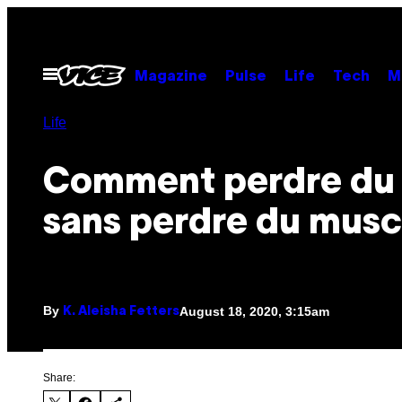
Skip
to
content
Open
Magazine
Pulse
Life
Tech
M
Menu
Life
Comment perdre du 
sans perdre du musc
By
August 18, 2020, 3:15am
K. Aleisha Fetters
Share: