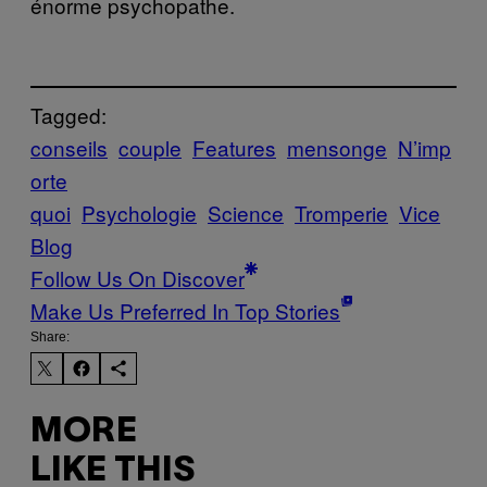
énorme psychopathe.
Tagged:
conseils
couple
Features
mensonge
N’imp
orte
quoi
Psychologie
Science
Tromperie
Vice
Blog
Follow Us On Discover
Make Us Preferred In Top Stories
Share:
MORE
LIKE THIS