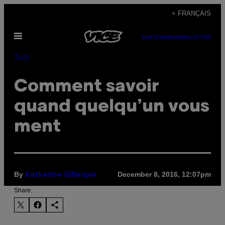
Skip
+ FRANÇAIS
to
Open
content
SUBSCRIBE
NEWSLETTER
Menu
Tech
Comment savoir
quand quelqu’un vous
ment
By
December 8, 2016, 12:07pm
Katherine Gillespie
Share: