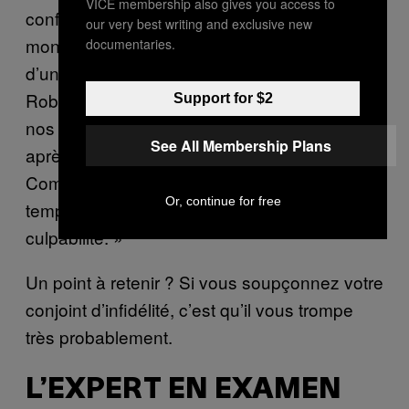
VICE membership also gives you access to
confrontation, un partenaire infidèle se
our very best writing and exclusive new
montrera très agressif – symptôme révélateur
documentaries.
d’une dissimulation, m’a précisé Julia
Robson. Nous demandons tout le temps à
Support for $2
nos clients d’observer ce qu’il se passe
See All Membership Plans
après. Leur comportement a-t-il changé ?
Commence-t-il à passer beaucoup plus de
Or, continue for free
temps à la maison ? Ce sont des signes de
culpabilité. »
Un point à retenir ? Si vous soupçonnez votre
conjoint d’infidélité, c’est qu’il vous trompe
très probablement.
L’EXPERT EN EXAMEN