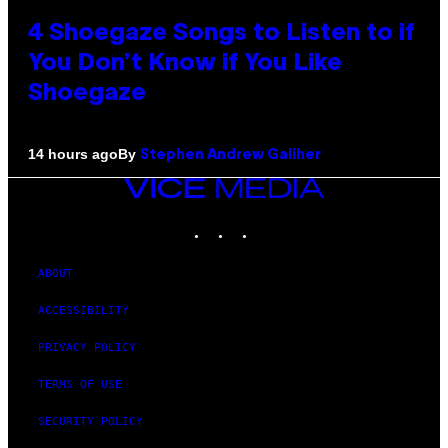
4 Shoegaze Songs to Listen to if
You Don’t Know if You Like
Shoegaze
By
14 hours ago
Stephen Andrew Galiher
VICE
MEDIA
INSTAGRAM
TIKTOK
YOUTUBE
ABOUT
ACCESSIBILITY
PRIVACY POLICY
TERMS OF USE
SECURITY POLICY