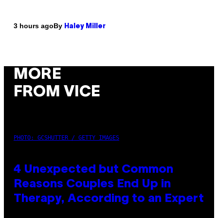
By
3 hours ago
Haley Miller
MORE
FROM VICE
PHOTO: GCSHUTTER / GETTY IMAGES
4 Unexpected but Common
Reasons Couples End Up in
Therapy, According to an Expert