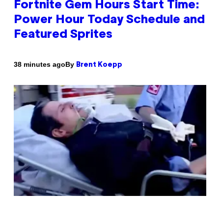
Fortnite Gem Hours Start Time:
Power Hour Today Schedule and
Featured Sprites
By
38 minutes ago
Brent Koepp