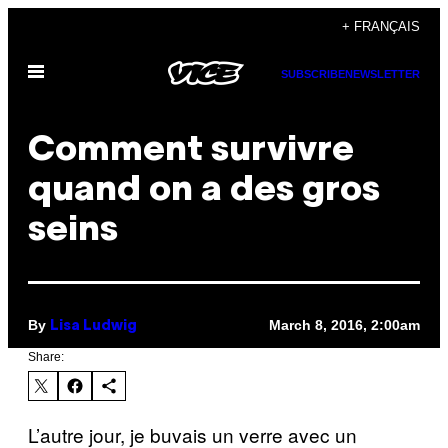
Skip
+ FRANÇAIS
to
Open
content
SUBSCRIBE
NEWSLETTER
Menu
Comment survivre
quand on a des gros
seins
By
March 8, 2016, 2:00am
Lisa Ludwig
Share:
L’autre jour, je buvais un verre avec un