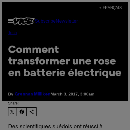
Skip
+ FRANÇAIS
to
Open
Subscribe
Newsletter
content
Menu
Tech
Comment
transformer une rose
en batterie électrique
By
March 3, 2017, 3:00am
Grennan Milliken
Share:
Des scientifiques suédois ont réussi à