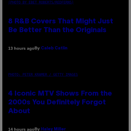
(PHOTO BY EBET ROBERTS/REDFERNS)
8 R&B Covers That Might Just
Be Better Than the Originals
By
13 hours ago
Caleb Catlin
PHOTO: PETER KRAMER / GETTY IMAGES
4 Iconic MTV Shows From the
2000s You Definitely Forgot
About
By
14 hours ago
Haley Miller