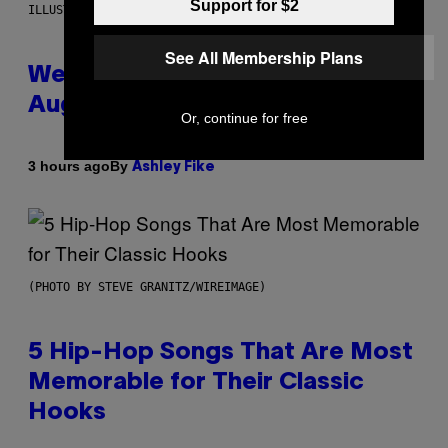
Support for $2
ILLUSTRATION BY REESA
See All Membership Plans
Weekly Horoscope: August 9-
August 15
Or, continue for free
By
3 hours ago
Ashley Fike
(PHOTO BY STEVE GRANITZ/WIREIMAGE)
5 Hip-Hop Songs That Are Most
Memorable for Their Classic
Hooks