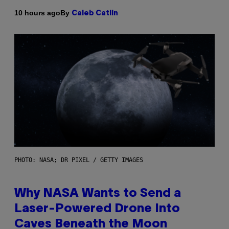
By
10 hours ago
Caleb Catlin
PHOTO: NASA; DR PIXEL / GETTY IMAGES
Why NASA Wants to Send a
Laser-Powered Drone Into
Caves Beneath the Moon