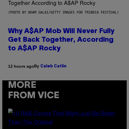
(PHOTO BY NOAM GALAI/GETTY IMAGES FOR TRIBECA FESTIVAL)
Why A$AP Mob Will Never Fully
Get Back Together, According
to A$AP Rocky
By
12 hours ago
Caleb Catlin
MORE
FROM VICE