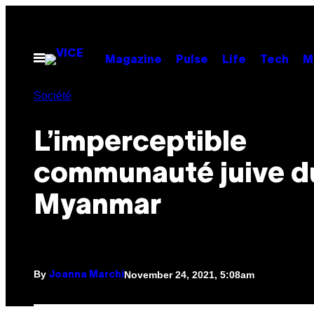
Skip
to
content
Open
Magazine
Pulse
Life
Tech
M
Menu
Société
L’imperceptible
communauté juive d
Myanmar
By
November 24, 2021, 5:08am
Joanna Marchi