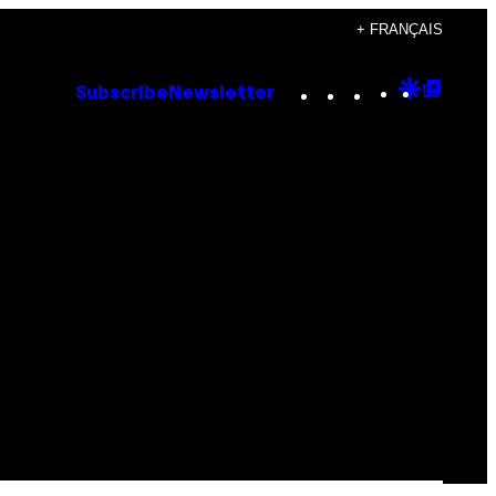
+ FRANÇAIS
Instagram
TikTok
YouTube
Google
Goog
Subscribe
Newsletter
Discove
Top
Posts