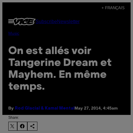
Skip
+ FRANÇAIS
to
Open
Subscribe
Newsletter
content
Menu
Music
On est allés voir
Tangerine Dream et
Mayhem. En même
temps.
By
May 27, 2014, 4:45am
Rod Glacial & Kamal Mental
Share: