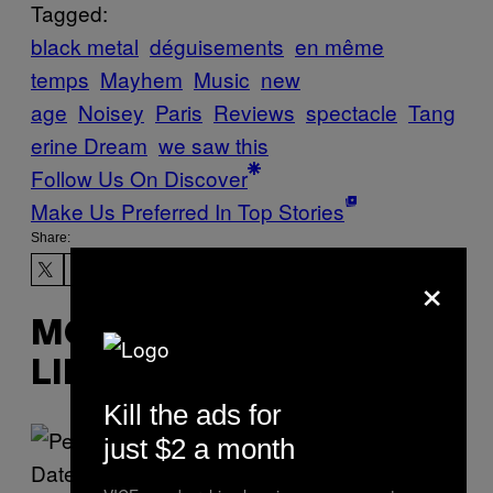
Tagged:
black metal
déguisements
en même
temps
Mayhem
Music
new
age
Noisey
Paris
Reviews
spectacle
Tang
erine Dream
we saw this
Follow Us On Discover
Make Us Preferred In Top Stories
Share:
×
MORE
LIKE THIS
Kill the ads for
just $2 a month