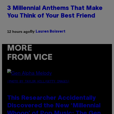
3 Millennial Anthems That Make
You Think of Your Best Friend
By
12 hours ago
Lauren Boisvert
MORE
FROM VICE
(PHOTO BY TAYLOR HILL/GETTY IMAGES)
This Researcher Accidentally
Discovered the New ‘Millennial
Whoop’ of Pop Music: The Gen