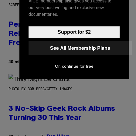
VICE membership also gives you access to
SCREENSHOT: EPIC GAMES
our very best writing and exclusive new
documentaries.
Perlica Fortnite Skin Revealed –
Support for $2
Release Date and How to Get It
Free
See All Membership Plans
By
40 minutes ago
Brent Koepp
Or, continue for free
PHOTO BY BOB BERG/GETTY IMAGES
3 No-Skip Geek Rock Albums
Turning 30 This Year