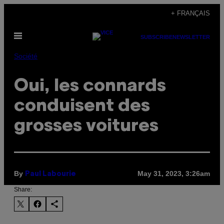
Skip
+ FRANÇAIS
to
Open
content
SUBSCRIBE
NEWSLETTER
Menu
Société
Oui, les connards
conduisent des
grosses voitures
By
May 31, 2023, 3:26am
Paul Labourie
Share: