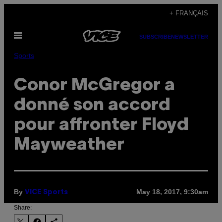
Skip
+ FRANÇAIS
to
Open
content
SUBSCRIBE
NEWSLETTER
Menu
Sports
Conor McGregor a
donné son accord
pour affronter Floyd
Mayweather
By
May 18, 2017, 9:30am
VICE Sports
Share: