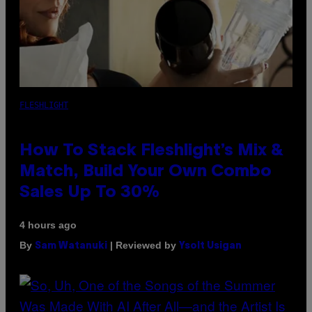
FLESHLIGHT
How To Stack Fleshlight’s Mix &
Match, Build Your Own Combo
Sales Up To 30%
4 hours ago
By
| Reviewed by
Sam Watanuki
Ysolt Usigan