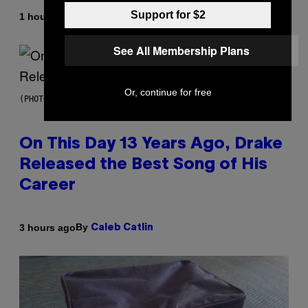
Support for $2
By
1 hour ago
Dan Milam
See All Membership Plans
Or, continue for free
(PHOTO BY GARY GERSHOFF/WIREIMAGE)
On This Day 13 Years Ago, Drake
Released the Best Song of His
Career
By
3 hours ago
Caleb Catlin