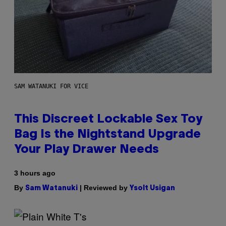
SAM WATANUKI FOR VICE
This Discreet Lockable Sex Toy
Bag Is the Nightstand Upgrade
Your Play Drawer Needs
3 hours ago
By
| Reviewed by
Sam Watanuki
Ysolt Usigan