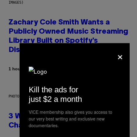
IMAGES)
Zachary Cole Smith Wants a
Publicly Owned Music Streaming
Library Built on Spotify’s
×
Dismantled Bones
By
1 hour ago
Lauren Boisvert
Kill the ads for
PHOTO ILLUSTRATION BY IAN WALDIE/GETTY IMAGES
just $2 a month
VICE membership also gives you access to
3 Ways Your Music Taste
our very best writing and exclusive new
documentaries.
Changes as You Get Older