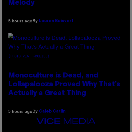
Melody
By
5 hours ago
Lauren Boisvert
(PHOTO VIA T-MOBILE)
Monoculture is Dead, and
Lollapalooza Proved Why That’s
Actually a Great Thing
By
5 hours ago
Caleb Catlin
VICE
MEDIA
INSTAGRAM
TIKTOK
YOUTUBE