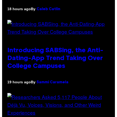
By
18 hours ago
Caleb Catlin
Introducing SABSing, the Anti-
Dating-App Trend Taking Over
College Campuses
By
19 hours ago
Sammi Caramela