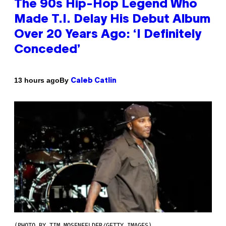
The 90s Hip-Hop Legend Who
Made T.I. Delay His Debut Album
Over 20 Years Ago: ‘I Definitely
Conceded’
By
13 hours ago
Caleb Catlin
(PHOTO BY TIM MOSENFELDER/GETTY IMAGES)