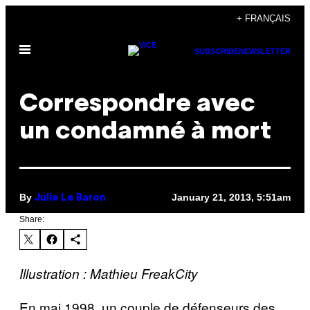
Skip
+ FRANÇAIS
to
Open
content
SUBSCRIBE
NEWSLETTER
Menu
Correspondre avec
un condamné à mort
By
January 21, 2013, 5:51am
Julie Le Baron
Share:
Illustration : Mathieu FreakCity
En mai 1998, un couple de défenseurs des