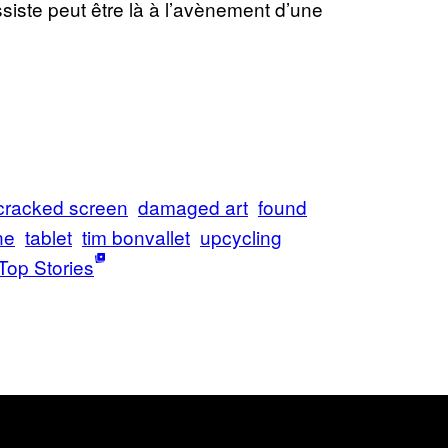
siste peut être là à l’avènement d’une
cracked screen
damaged art
found
ne
tablet
tim bonvallet
upcycling
Top Stories