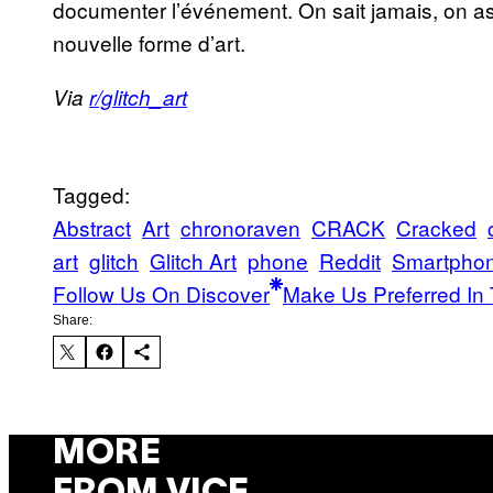
documenter l’événement. On sait jamais, on as
nouvelle forme d’art.
Via
r/glitch_art
Tagged:
Abstract
Art
chronoraven
CRACK
Cracked
art
glitch
Glitch Art
phone
Reddit
Smartpho
Follow Us On Discover
Make Us Preferred In 
Share:
MORE