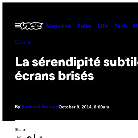
Skip
to
content
Open
Magazine
Pulse
Life
Tech
M
Menu
Culture
La sérendipité subti
écrans brisés
By
October 9, 2014, 8:00am
Beckett Mufson
Share: