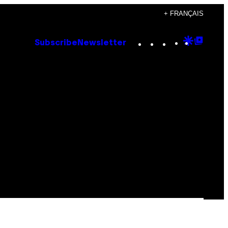
+ FRANÇAIS
Instagram
TikTok
YouTube
Google
Goog
Subscribe
Newsletter
Discove
Top
Posts