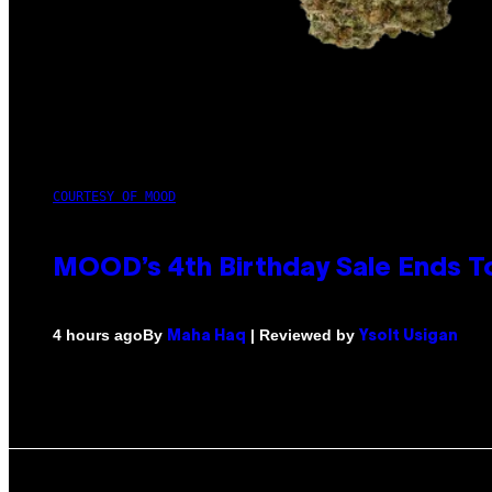
COURTESY OF MOOD
MOOD’s 4th Birthday Sale Ends T
By
| Reviewed by
4 hours ago
Maha Haq
Ysolt Usigan