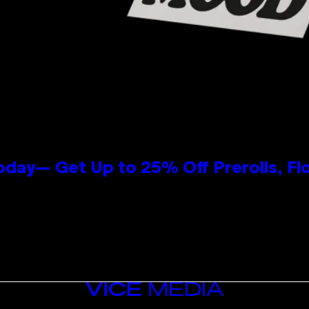
oday— Get Up to 25% Off Prerolls, Fl
VICE
MEDIA