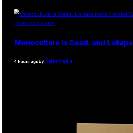
(PHOTO VIA T-MOBILE)
Monoculture is Dead, and Lollapa
By
4 hours ago
Caleb Catlin