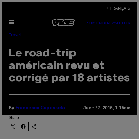
Skip
+ FRANÇAIS
to
Open
content
SUBSCRIBE
NEWSLETTER
Menu
Travel
Le road-trip
américain revu et
corrigé par 18 artistes
By
June 27, 2016, 1:15am
Francesca Capossela
Share: