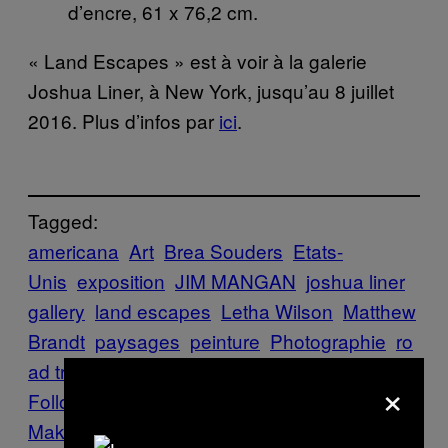
d’encre, 61 x 76,2 cm.
« Land Escapes » est à voir à la galerie
Joshua Liner, à New York, jusqu’au 8 juillet
2016. Plus d’infos par
ici
.
Tagged:
americana
Art
Brea Souders
Etats-
Unis
exposition
JIM MANGAN
joshua liner
gallery
land escapes
Letha Wilson
Matthew
Brandt
paysages
peinture
Photographie
ro
ad trip
route
voyage
×
Follow Us On Discover
Make Us Preferred In Top Stories