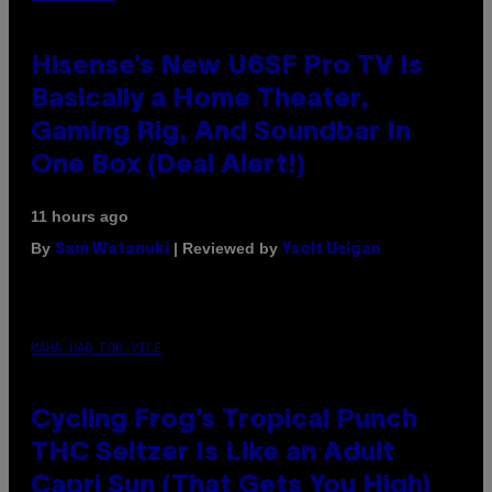
Hisense’s New U6SF Pro TV Is
Basically a Home Theater,
Gaming Rig, And Soundbar In
One Box (Deal Alert!)
11 hours ago
By
| Reviewed by
Sam Watanuki
Ysolt Usigan
MAHA HAQ FOR VICE
Cycling Frog’s Tropical Punch
THC Seltzer Is Like an Adult
Capri Sun (That Gets You High)