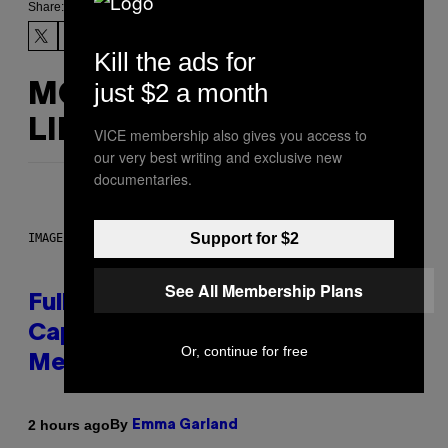
Share:
Kill the ads for
just $2 a month
MORE
LIKE THIS
VICE membership also gives you access to
our very best writing and exclusive new
documentaries.
Support for $2
IMAGE: NICK DOVE
See All Membership Plans
Fully-Automated Luxury Space
Capitalism—This Week on VICE:
Or, continue for free
Members Only
By
2 hours ago
Emma Garland