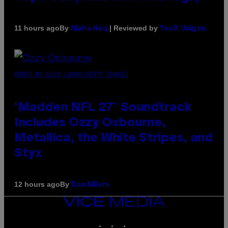
By
| Reviewed by
11 hours ago
Maha Haq
Ysolt Usigan
PHOTO BY NICK LAHAM/GETTY IMAGES
‘Madden NFL 27’ Soundtrack
Includes Ozzy Osbourne,
Metallica, the White Stripes, and
Styx
By
12 hours ago
Dan Milam
VICE
MEDIA
INSTAGRAM
TIKTOK
YOUTUBE