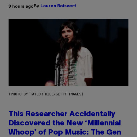
By
9 hours ago
Lauren Boisvert
(PHOTO BY TAYLOR HILL/GETTY IMAGES)
This Researcher Accidentally
Discovered the New ‘Millennial
Whoop’ of Pop Music: The Gen