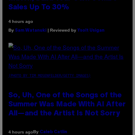
Sales Up To 30%
4 hours ago
By
| Reviewed by
Sam Watanuki
Ysolt Usigan
(PHOTO BY TIM MOSENFELDER/GETTY IMAGES)
So, Uh, One of the Songs of the
Summer Was Made With AI After
All—and the Artist Is Not Sorry
By
4 hours ago
Caleb Catlin