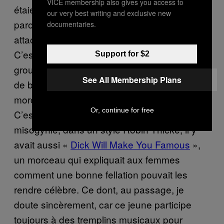
VICE membership also gives you access to
étaient carrément explicites, avec des
our very best writing and exclusive new
paroles genre
Tu suces ? / Tu aimes être
«
documentaries.
attachée ? ». Au sujet de ce titre, j’ai mis : «
C’est naze. Personne ne veut écouter un
Support for $2
groupe de bros qui mettent des casquettes
See All Membership Plans
de baseball rétros et qui chantent des
morceaux pourris qui ne parlent que de cul.
Or, continue for free
C’est tout sauf bandant. » Sur le podium de la
misogynie, dans un style Robin Thicke, il y
avait aussi «
Dick Will Make You Famous
»,
un morceau qui expliquait aux femmes
comment une bonne fellation pouvait les
rendre célèbre. Ce dont, au passage, je
doute sincèrement, car ce jeune participe
toujours à des tremplins musicaux pour