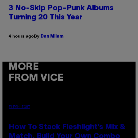
3 No-Skip Pop-Punk Albums
Turning 20 This Year
By
4 hours ago
Dan Milam
MORE
FROM VICE
FLESHLIGHT
How To Stack Fleshlight’s Mix &
Match, Build Your Own Combo