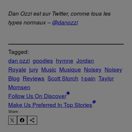
Dan Ozzi est sur Twitter, comme tous les
types normaux –
@danozzi
Tagged:
dan ozzi
goodies
hymne
Jordan
Royale
jury
Music
Musique
Noisey
Noisey
Blog
Reviews
Scott Storch
t-pain
Taylor
Momsen
Follow Us On Discover
Make Us Preferred In Top Stories
Share: