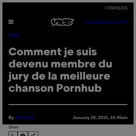
Skip
+ FRANÇAIS
to
Open
content
SUBSCRIBE
NEWSLETTER
Menu
Music
Comment je suis
devenu membre du
jury de la meilleure
chanson Pornhub
By
January 20, 2015, 10:45am
Dan Ozzi
Share: