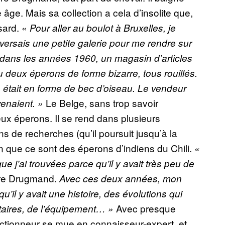
ge. Mais sa collection a cela d’insolite que,
sard. «
Pour aller au boulot à Bruxelles, je
aversais une petite galerie pour me rendre sur
à, dans les années 1960, un magasin d’articles
 vu deux éperons de forme bizarre, tous rouillés.
tte, était en forme de bec d’oiseau. Le vendeur
Le Belge, sans trop savoir
venaient. »
eux éperons. Il se rend dans plusieurs
 de recherches (qu’il poursuit jusqu’à la
fin que ce sont des éperons d’indiens du Chili.
«
ue j’ai trouvées parce qu’il y avait très peu de
erre Drugmand.
Avec ces deux années, mon
u’il y avait une histoire, des évolutions qui
Avec presque
taires, de l’équipement… »
lectionneur se mue en connaisseur-expert, et