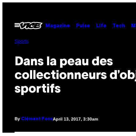
Skip
to
content
Open
Magazine
Pulse
Life
Tech
M
Menu
Sports
Dans la peau des
collectionneurs d’ob
sportifs
By
April 13, 2017, 3:30am
Clément Pons