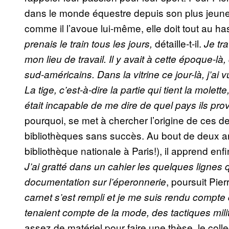
dans le monde équestre depuis son plus jeune â
comme il l’avoue lui-même, elle doit tout au ha
détaille-t-il.
prenais le train tous les jours,
Je tr
mon lieu de travail. Il y avait à cette époque-l
sud-américains. Dans la vitrine ce jour-là, j’ai
La tige, c’est-à-dire la partie qui tient la mole
était incapable de me dire de quel pays ils pro
pourquoi, se met à chercher l’origine de ces d
bibliothèques sans succès. Au bout de deux ans
bibliothèque nationale à Paris!), il apprend en
J’ai gratté dans un cahier les quelques lignes q
, poursuit Pi
documentation sur l’éperonnerie
carnet s’est rempli et je me suis rendu compte q
tenaient compte de la mode, des tactiques mili
assez de matériel pour faire une thèse, le col