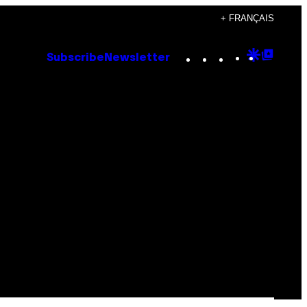
+ FRANÇAIS
Instagram
TikTok
YouTube
Google
Goog
Subscribe
Newsletter
Discove
Top
Posts