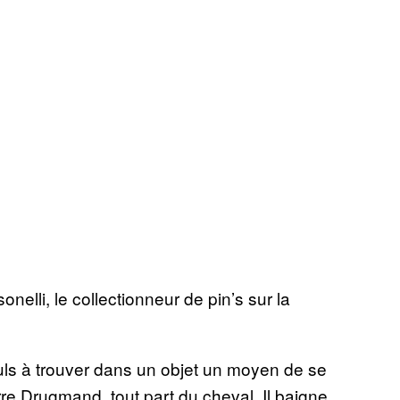
lli, le collectionneur de pin’s sur la
uls à trouver dans un objet un moyen de se
rre Drugmand, tout part du cheval. Il baigne