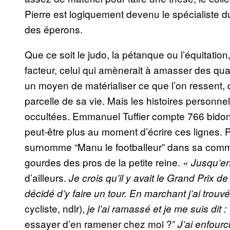
Pierre est logiquement devenu le spécialiste du
des éperons.
Que ce soit le judo, la pétanque ou l’équitation,
facteur, celui qui amènerait à amasser des q
un moyen de matérialiser ce que l’on ressent, d
parcelle de sa vie. Mais les histoires personn
occultées. Emmanuel Tuffier compte 766 bidon
peut-être plus au moment d’écrire ces lignes. P
surnomme “Manu le footballeur” dans sa com
gourdes des pros de la petite reine.
«
Jusqu’en
d’ailleurs.
Je crois qu’il y avait le Grand Prix d
décidé d’y faire un tour. En marchant j’ai trou
cycliste, ndlr),
je l’ai ramassé et je me suis dit : 
essayer d’en ramener chez moi ?”
J’ai enfourc