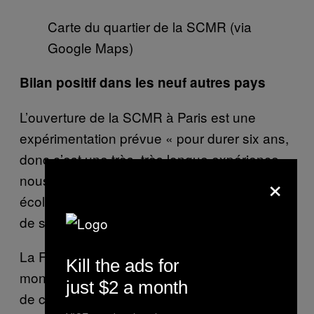
Carte du quartier de la SCMR (via
Google Maps)
Bilan positif dans les neuf autres pays
L’ouverture de la SCMR à Paris est une
expérimentation prévue « pour durer six ans,
donc c’est une très, très longue expérience »,
×
nous détaille Bernard Jomier, adjoint
écologiste à la mairie de Paris aux questions
de santé.
La France devient le dixième pays dans le
Kill the ads for
monde à ouvrir une salle de consommation
just $2 a month
de ce type. Du Canada à la Norvège, en