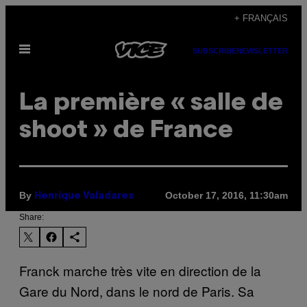
Skip
+ FRANÇAIS
to
Open
content
SUBSCRIBE
NEWSLETTER
Menu
La première « salle de
shoot » de France
By
October 17, 2016, 11:30am
Henrique Valadares
Share:
Franck marche très vite en direction de la
Gare du Nord, dans le nord de Paris. Sa