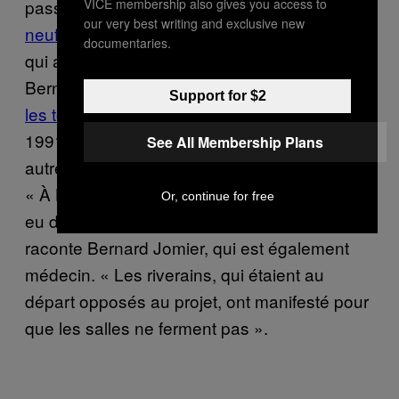
VICE membership also gives you access to
passant par l’Espagne et le Luxembourg,
our very best writing and exclusive new
neuf pays
ont suivi l’exemple de la Suisse,
documentaries.
qui a ouvert sa première SCMR en 1986 à
Berne, où le nombre de morts du Sida chez
Support for $2
les toxicomanes a diminué de 80%
entre
1991 et 2009, selon
. Dans les
l’Express
See All Membership Plans
autres pays, le bilan est généralement positif.
« À Bilbao et à Vancouver, par exemple, il y a
Or, continue for free
eu des rumeurs de fermeture des sites »,
raconte Bernard Jomier, qui est également
médecin. « Les riverains, qui étaient au
départ opposés au projet, ont manifesté pour
que les salles ne ferment pas ».