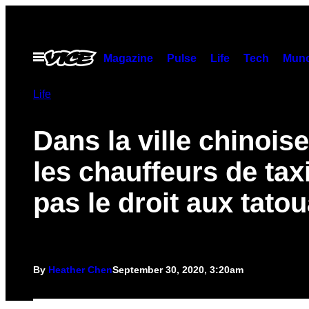
Skip
to
content
Open
Magazine
Pulse
Life
Tech
Munc
Menu
Life
Dans la ville chinois
les chauffeurs de tax
pas le droit aux tato
By
Heather Chen
September 30, 2020, 3:20am