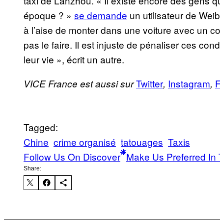
taxi de Lanzhou. « Il existe encore des gens qu
époque ? »
se demande
un utilisateur de Wei
à l’aise de monter dans une voiture avec un con
pas le faire. Il est injuste de pénaliser ces c
leur vie », écrit un autre.
Twitter
Instagram
VICE France est aussi sur
,
,
Tagged:
Chine
crime organisé
tatouages
Taxis
Follow Us On Discover
Make Us Preferred In 
Share: