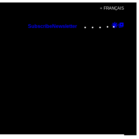
+ FRANÇAIS
Instagram
TikTok
YouTube
Google
Googl
Subscribe
Newsletter
Discover
Top
Posts