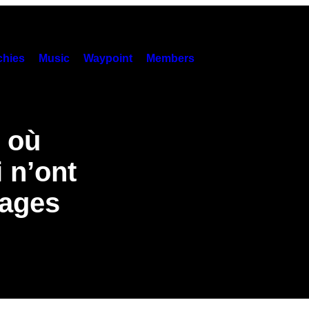
hies
Music
Waypoint
Members
e où
i n’ont
uages