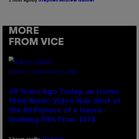
1 hour ago
Stephen Andrew Galiher
MORE
FROM VICE
PHOTO BY L. BUSACCA/GETTY IMAGES
28 Years Ago Today, an Iconic
1998 Music Video Was Shot at
the Birthplace of a Genre-
Defining Film From 1978
By
2 hours ago