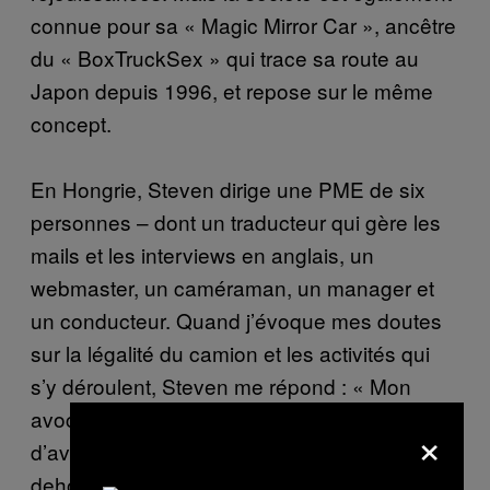
connue pour sa « Magic Mirror Car », ancêtre
du « BoxTruckSex » qui trace sa route au
Japon depuis 1996, et repose sur le même
concept.
En Hongrie, Steven dirige une PME de six
personnes – dont un traducteur qui gère les
mails et les interviews en anglais, un
webmaster, un caméraman, un manager et
un conducteur. Quand j’évoque mes doutes
sur la légalité du camion et les activités qui
s’y déroulent, Steven me répond : « Mon
avocat m’a expliqué que l’écriteau
×
d’avertissement, le fait qu’on voie rien de
dehors et le floutage des passants dans le