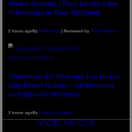
Weed Grinder (That Looks Like
It Belongs in Your Kitchen)
By
| Reviewed by
2 hours ago
Maha Haq
Ysolt Usigan
SCREENSHOT: POKEMON GO
Pokémon GO Fire and Ice Hatch
Day Event Guide – All Bonuses
and Special Hatches
By
3 hours ago
Denny Connolly
VICE
MEDIA