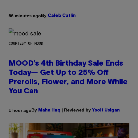
By
56 minutes ago
Caleb Catlin
COURTESY OF MOOD
MOOD’s 4th Birthday Sale Ends
Today— Get Up to 25% Off
Prerolls, Flower, and More While
You Can
By
| Reviewed by
1 hour ago
Maha Haq
Ysolt Usigan