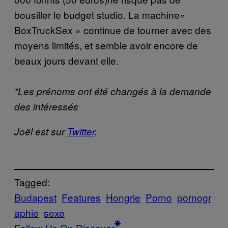
bousiller le budget studio. La machine«
BoxTruckSex » continue de tourner avec des
moyens limités, et semble avoir encore de
beaux jours devant elle.
*Les prénoms ont été changés à la demande
des intéressés
Joël est sur
Twitter
.
Tagged:
Budapest
Features
Hongrie
Porno
pornogr
aphie
sexe
Follow Us On Discover