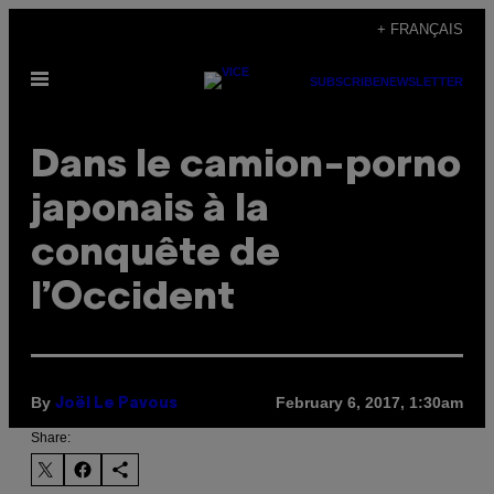
Skip
+ FRANÇAIS
to
Open
content
SUBSCRIBE
NEWSLETTER
Menu
Dans le camion-porno
japonais à la
conquête de
l’Occident
By
February 6, 2017, 1:30am
Joël Le Pavous
Share: