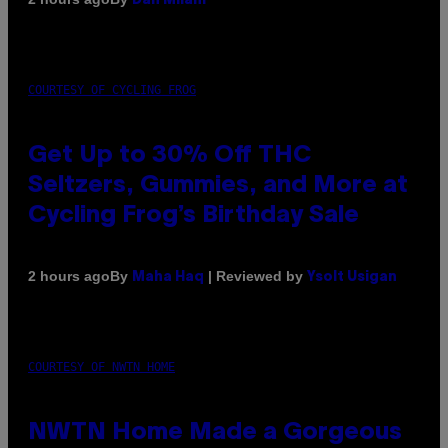
Dan Milam
COURTESY OF CYCLING FROG
Get Up to 30% Off THC
Seltzers, Gummies, and More at
Cycling Frog’s Birthday Sale
By
| Reviewed by
2 hours ago
Maha Haq
Ysolt Usigan
COURTESY OF NWTN HOME
NWTN Home Made a Gorgeous