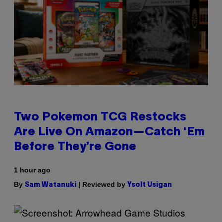
Two Pokemon TCG Restocks
Are Live On Amazon—Catch ‘Em
Before They’re Gone
1 hour ago
By
| Reviewed by
Sam Watanuki
Ysolt Usigan