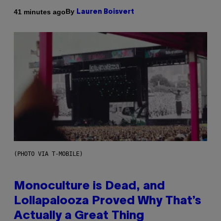
By
41 minutes ago
Lauren Boisvert
(PHOTO VIA T-MOBILE)
Monoculture is Dead, and
Lollapalooza Proved Why That’s
Actually a Great Thing