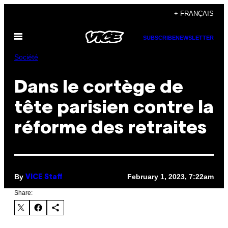
Skip
+ FRANÇAIS
to
Open
content
SUBSCRIBE
NEWSLETTER
Menu
Société
Dans le cortège de
tête parisien contre la
réforme des retraites
By
February 1, 2023, 7:22am
VICE Staff
Share: