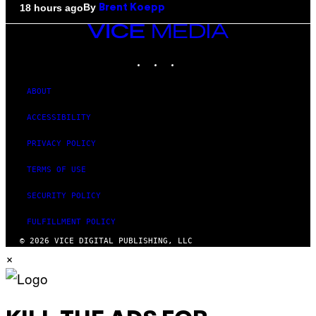
By
18 hours ago
Brent Koepp
VICE
MEDIA
INSTAGRAM
TIKTOK
YOUTUBE
ABOUT
ACCESSIBILITY
PRIVACY POLICY
TERMS OF USE
SECURITY POLICY
FULFILLMENT POLICY
© 2026 VICE DIGITAL PUBLISHING, LLC
×