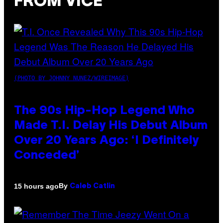
FROM VICE
(PHOTO BY JOHNNY NUNEZ/WIREIMAGE)
The 90s Hip-Hop Legend Who
Made T.I. Delay His Debut Album
Over 20 Years Ago: ‘I Definitely
Conceded’
By
15 hours ago
Caleb Catlin