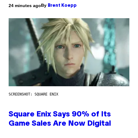
By
24 minutes ago
Brent Koepp
SCREENSHOT: SQUARE ENIX
Square Enix Says 90% of Its
Game Sales Are Now Digital