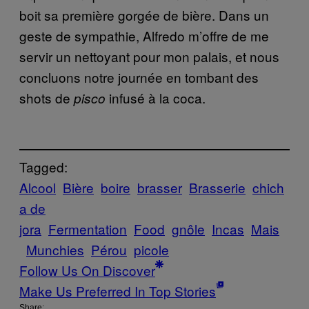
boit sa première gorgée de bière. Dans un
geste de sympathie, Alfredo m’offre de me
servir un nettoyant pour mon palais, et nous
concluons notre journée en tombant des
shots de
infusé à la coca
.
pisco
Tagged:
Alcool
Bière
boire
brasser
Brasserie
chich
a de
jora
Fermentation
Food
gnôle
Incas
Mais
Munchies
Pérou
picole
Follow Us On Discover
Make Us Preferred In Top Stories
Share: