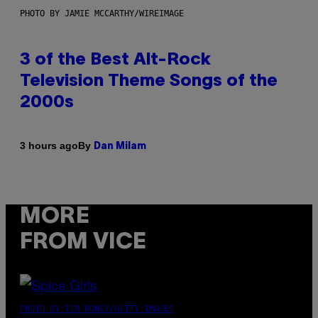
PHOTO BY JAMIE MCCARTHY/WIREIMAGE
3 of the Best Alt-Rock
Television Theme Songs of the
2000s
By
3 hours ago
Dan Milam
MORE
FROM VICE
PHOTO BY TIM RONEY/GETTY IMAGES