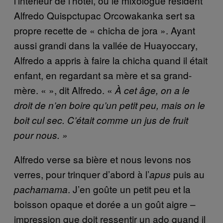
l’intérieur de l’hôtel, ou le mixologue résident
Alfredo Quispctupac Orcowakanka sert sa
propre recette de « chicha de jora ». Ayant
aussi grandi dans la vallée de Huayoccary,
Alfredo a appris à faire la chicha quand il était
enfant, en regardant sa mère et sa grand-
mère. « », dit Alfredo. «
À cet âge, on a le
droit de n’en boire qu’un petit peu, mais on le
boit cul sec. C’était comme un jus de fruit
pour nous. »
Alfredo verse sa bière et nous levons nos
verres, pour trinquer d’abord à l’
puis au
apus
. J’en goûte un petit peu et la
pachamama
boisson opaque et dorée a un goût aigre –
impression que doit ressentir un ado quand il