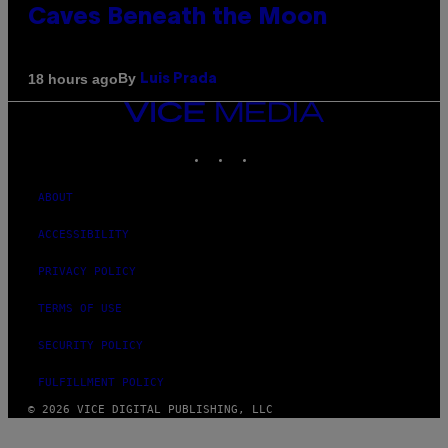
Caves Beneath the Moon
By
18 hours ago
Luis Prada
VICE
MEDIA
INSTAGRAM
TIKTOK
YOUTUBE
ABOUT
ACCESSIBILITY
PRIVACY POLICY
TERMS OF USE
SECURITY POLICY
FULFILLMENT POLICY
© 2026 VICE DIGITAL PUBLISHING, LLC