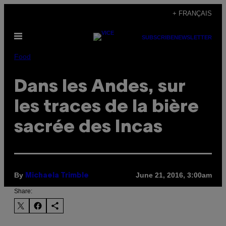
Skip
+ FRANÇAIS
to
Open
content
SUBSCRIBE
NEWSLETTER
Menu
Food
Dans les Andes, sur
les traces de la bière
sacrée des Incas
By
June 21, 2016, 3:00am
Michaela Trimble
Share: