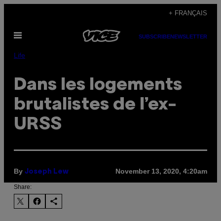
Skip
+ FRANÇAIS
to
Open
content
SUBSCRIBE
NEWSLETTER
Menu
Life
Dans les logements
brutalistes de l’ex-
URSS
By
November 13, 2020, 4:20am
Joseph Lew
Share: