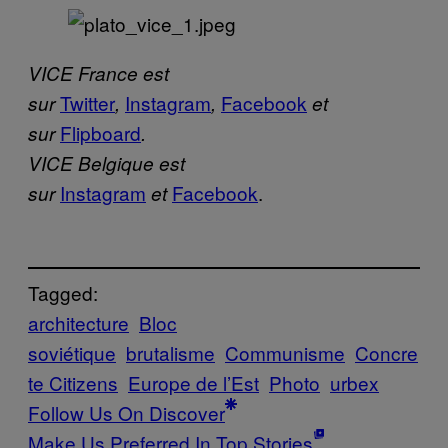
VICE France est
Twitter
Instagram
Facebook
sur
,
,
et
Flipboard
sur
.
VICE Belgique est
Instagram
Facebook
.
sur
et
Tagged:
architecture
Bloc
soviétique
brutalisme
Communisme
Concre
te Citizens
Europe de l’Est
Photo
urbex
Follow Us On Discover
Make Us Preferred In Top Stories