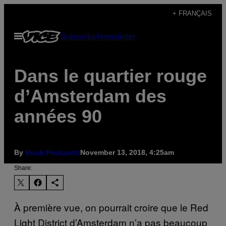
Skip
+ FRANÇAIS
to
Open
Subscribe
Newsletter
content
Menu
Dans le quartier rouge
d’Amsterdam des
années 90
By
Huub Prickaerts
November 13, 2018, 4:25am
Share:
À première vue, on pourrait croire que le Red
Light District d’Amsterdam n’a pas beaucoup