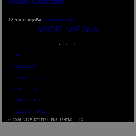
Rivals Character
12 hours ago
By
Denny Connolly
VICE
MEDIA
INSTAGRAM
TIKTOK
YOUTUBE
ABOUT
ACCESSIBILITY
PRIVACY POLICY
TERMS OF USE
SECURITY POLICY
FULFILLMENT POLICY
© 2026 VICE DIGITAL PUBLISHING, LLC