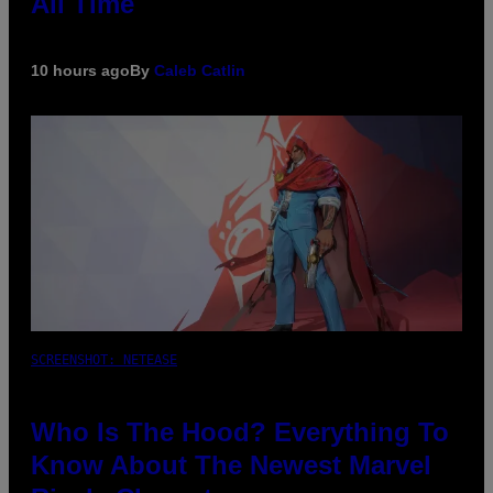
All Time
10 hours ago
By
Caleb Catlin
SCREENSHOT: NETEASE
Who Is The Hood? Everything To
Know About The Newest Marvel