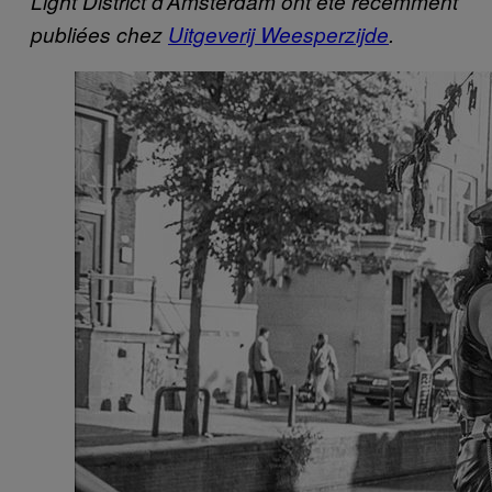
Light District d’Amsterdam ont été récemment
publiées chez
Uitgeverij Weesperzijde
.