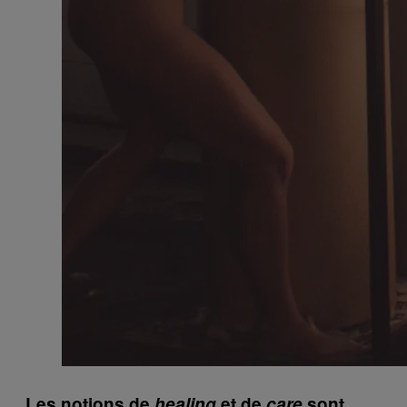
Les notions de
healing
et de
care
sont