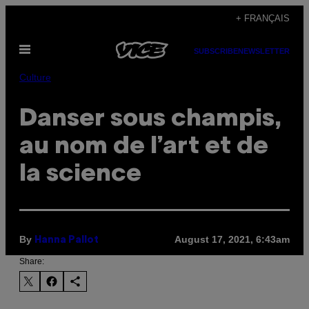
Skip
+ FRANÇAIS
to
Open
content
SUBSCRIBE
NEWSLETTER
Menu
Culture
Danser sous champis,
au nom de l’art et de
la science
By
August 17, 2021, 6:43am
Hanna Pallot
Share: