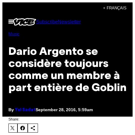
Skip
+ FRANÇAIS
to
Open
Subscribe
Newsletter
content
Menu
Music
Dario Argento se
considère toujours
comme un membre à
part entière de Goblin
By
September 28, 2016, 5:59am
Yal Sadat
Share: