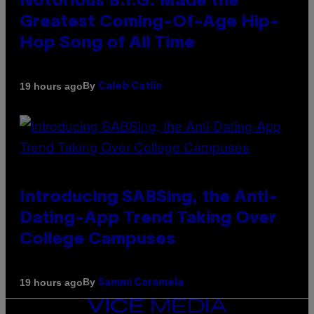
Notorious B.I.G. Made the
Greatest Coming-Of-Age Hip-
Hop Song of All Time
By
19 hours ago
Caleb Catlin
Introducing SABSing, the Anti-
Dating-App Trend Taking Over
College Campuses
By
19 hours ago
Sammi Caramela
VICE