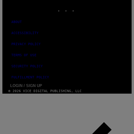
MEDIA
INSTAGRAM
TIKTOK
YOUTUBE
ABOUT
ACCESSIBILITY
PRIVACY POLICY
TERMS OF USE
SECURITY POLICY
FULFILLMENT POLICY
LOGIN / SIGN UP
© 2026 VICE DIGITAL PUBLISHING, LLC