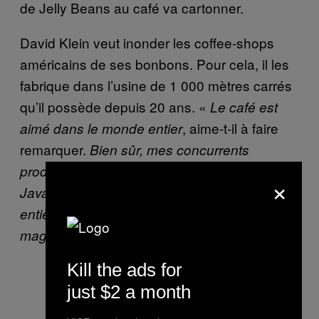
de Jelly Beans au café va cartonner.
David Klein veut inonder les coffee-shops
américains de ses bonbons. Pour cela, il les
fabrique dans l’usine de 1 000 mètres carrés
qu’il possède depuis 20 ans. «
Le café est
, aime-t-il à faire
aimé dans le monde entier
remarquer.
Bien sûr, mes concurrents
produisent des bonbons goût capuccino ou
×
Java. Mais personne n’a créé une ligne
entière de bonbons dédiée aux cafés et aux
. »
magasins gourmets
Kill the ads for
just $2 a month