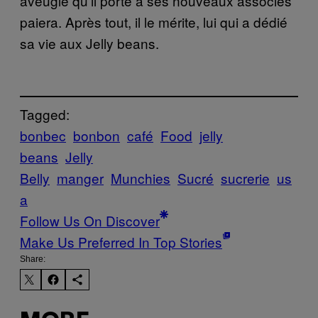
aveugle qu’il porte à ses nouveaux associés
paiera. Après tout, il le mérite, lui qui a dédié
sa vie aux Jelly beans.
Tagged:
bonbec
bonbon
café
Food
jelly
beans
Jelly
Belly
manger
Munchies
Sucré
sucrerie
us
a
Follow Us On Discover
Make Us Preferred In Top Stories
Share: