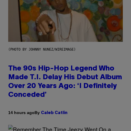
(PHOTO BY JOHNNY NUNEZ/WIREIMAGE)
The 90s Hip-Hop Legend Who
Made T.I. Delay His Debut Album
Over 20 Years Ago: ‘I Definitely
Conceded’
By
14 hours ago
Caleb Catlin