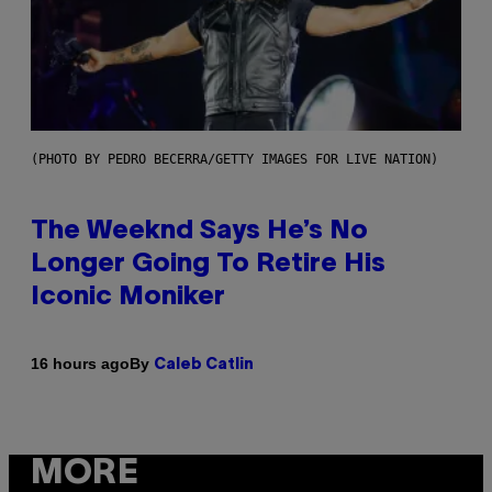
(PHOTO BY PEDRO BECERRA/GETTY IMAGES FOR LIVE NATION)
The Weeknd Says He’s No
Longer Going To Retire His
Iconic Moniker
By
16 hours ago
Caleb Catlin
MORE