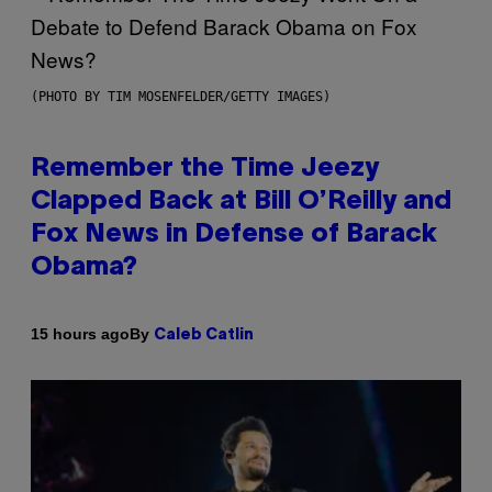
(PHOTO BY TIM MOSENFELDER/GETTY IMAGES)
Remember the Time Jeezy
Clapped Back at Bill O’Reilly and
Fox News in Defense of Barack
Obama?
By
15 hours ago
Caleb Catlin