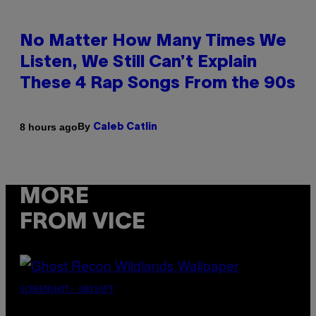
No Matter How Many Times We
Listen, We Still Can’t Explain
These 4 Rap Songs From the 90s
By
8 hours ago
Caleb Catlin
MORE
FROM VICE
SCREENSHOT: UBISOFT