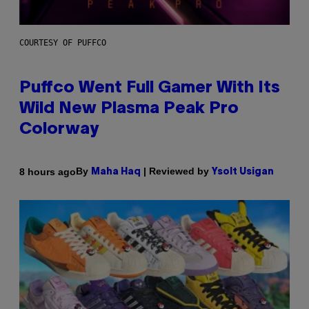
COURTESY OF PUFFCO
Puffco Went Full Gamer With Its
Wild New Plasma Peak Pro
Colorway
By
| Reviewed by
8 hours ago
Maha Haq
Ysolt Usigan