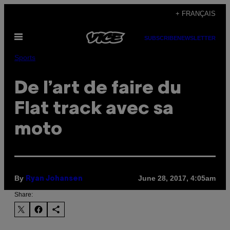
Skip
+ FRANÇAIS
to
Open
content
SUBSCRIBE
NEWSLETTER
Menu
Sports
De l’art de faire du
Flat track avec sa
moto
By
June 28, 2017, 4:05am
Ryan Johansen
Share: