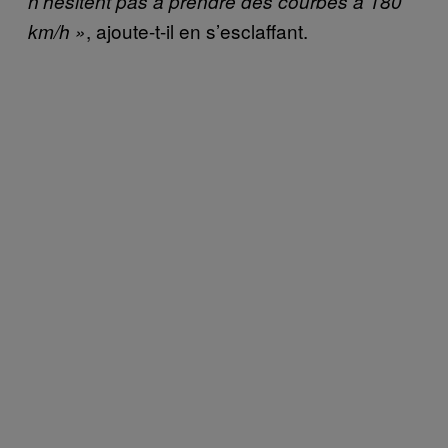
n’hésitent pas à prendre des courbes à 180
, ajoute-t-il en s’esclaffant.
km/h »