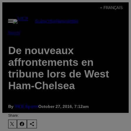
Skip
+ FRANÇAIS
to
Open
Subscribe
Newsletter
content
Menu
Sports
De nouveaux
affrontements en
tribune lors de West
Ham-Chelsea
By
VICE Sports
October 27, 2016, 7:12am
Share: