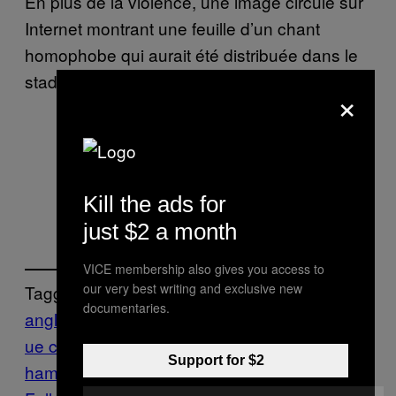
En plus de la violence, une image circule sur
Internet montrant une feuille d’un chant
homophobe qui aurait été distribuée dans le
stade aux supporters de West Ham :
×
West Ham fans’ homophobic song
sheet from last night’s game.
—
Football Super Tips
Kill the ads for
(@FootySuperTips)
October 27,
just $2 a month
2016
VICE membership also gives you access to
our very best writing and exclusive new
Tagged:
documentaries.
angleterre
chelsea
Football
Highlights
leag
ue cup
Sports
VICE Sports
west ham
west
Support for $2
ham united