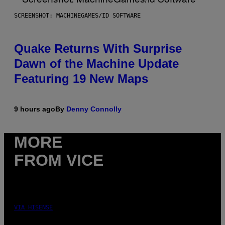
SCREENSHOT: MACHINEGAMES/ID SOFTWARE
Quake Returns With Surprise
Dawn of the Machine Update
Featuring 19 New Maps
9 hours ago
By
Denny Connolly
MORE
FROM VICE
VIA HISENSE