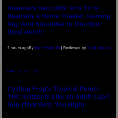
Hisense’s New U6SF Pro TV Is
Basically a Home Theater, Gaming
Rig, And Soundbar In One Box
(Deal Alert!)
9 hours ago
By
Sam Watanuki
| Reviewed by
Ysolt Usigan
MAHA HAQ FOR VICE
Cycling Frog’s Tropical Punch
THC Seltzer Is Like an Adult Capri
Sun (That Gets You High)