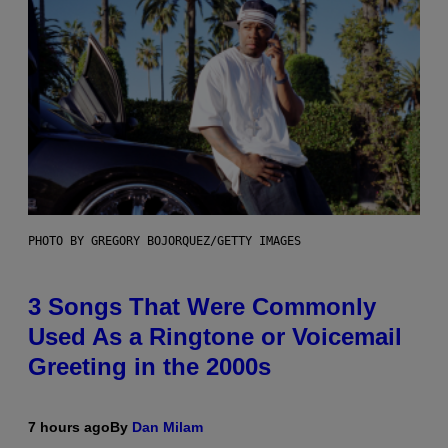
PHOTO BY GREGORY BOJORQUEZ/GETTY IMAGES
3 Songs That Were Commonly
Used As a Ringtone or Voicemail
Greeting in the 2000s
7 hours ago
By
Dan Milam