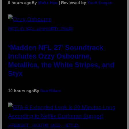
9 hours ago
By
Maha Haq
| Reviewed by
Ysolt Usigan
PHOTO BY NICK LAHAM/GETTY IMAGES
‘Madden NFL 27’ Soundtrack
Includes Ozzy Osbourne,
Metallica, the White Stripes, and
Styx
10 hours ago
By
Dan Milam
SCREENSHOT: ROCKSTAR GAMES, NETFLIX