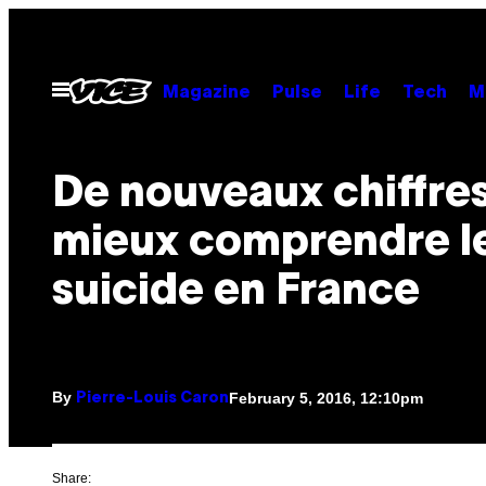
Skip
to
content
Open
Magazine
Pulse
Life
Tech
M
Menu
De nouveaux chiffre
mieux comprendre l
suicide en France
By
February 5, 2016, 12:10pm
Pierre-Louis Caron
Share: