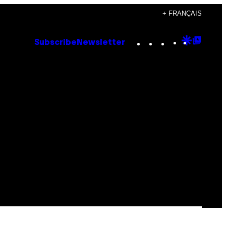
+ FRANÇAIS
Instagram
TikTok
YouTube
Google
Goog
Subscribe
Newsletter
Discove
Top
Posts