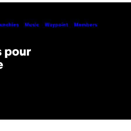
unchies
Music
Waypoint
Members
s pour
e