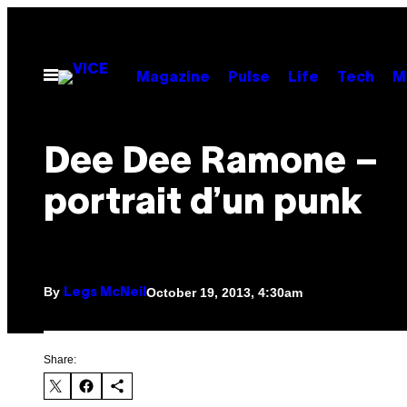
Skip
to
content
Open
Magazine
Pulse
Life
Tech
M
Menu
Dee Dee Ramone –
portrait d’un punk
By
October 19, 2013, 4:30am
Legs McNeil
Share: