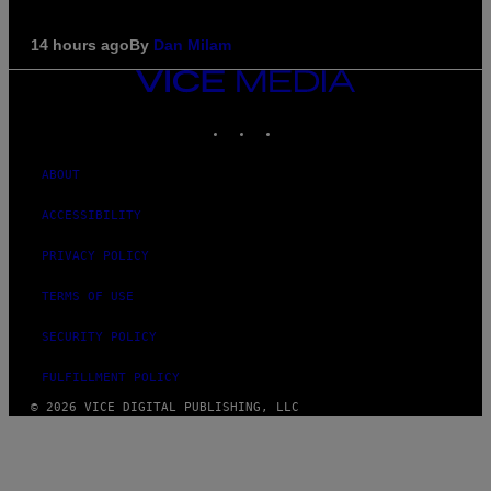
14 hours ago
By
Dan Milam
VICE
MEDIA
INSTAGRAM
TIKTOK
YOUTUBE
ABOUT
ACCESSIBILITY
PRIVACY POLICY
TERMS OF USE
SECURITY POLICY
FULFILLMENT POLICY
© 2026 VICE DIGITAL PUBLISHING, LLC