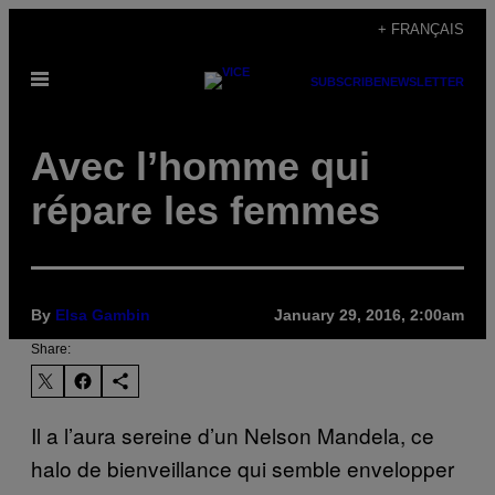
Skip
+ FRANÇAIS
to
Open
content
SUBSCRIBE
NEWSLETTER
Menu
Avec l’homme qui
répare les femmes
By
Elsa Gambin
January 29, 2016, 2:00am
Share:
Il a l’aura sereine d’un Nelson Mandela, ce
halo de bienveillance qui semble envelopper