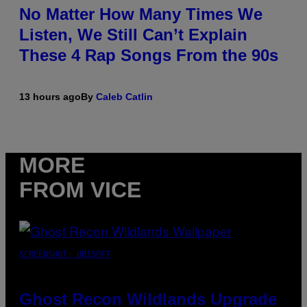
No Matter How Many Times We
Listen, We Still Can’t Explain
These 4 Rap Songs From the 90s
13 hours ago
By
Caleb Catlin
MORE
FROM VICE
SCREENSHOT: UBISOFT
Ghost Recon Wildlands Upgrade