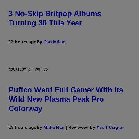
3 No-Skip Britpop Albums
Turning 30 This Year
12 hours ago
By
Dan Milam
COURTESY OF PUFFCO
Puffco Went Full Gamer With Its
Wild New Plasma Peak Pro
Colorway
13 hours ago
By
Maha Haq
| Reviewed by
Ysolt Usigan