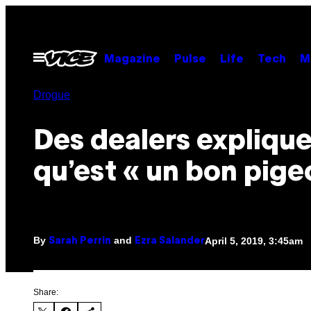
Skip
to
content
Open
Magazine
Pulse
Life
Tech
M
Menu
Drogue
Des dealers explique
qu’est « un bon pige
By
and
April 5, 2019, 3:45am
Sarah Perrin
Ezra Salander
Share: