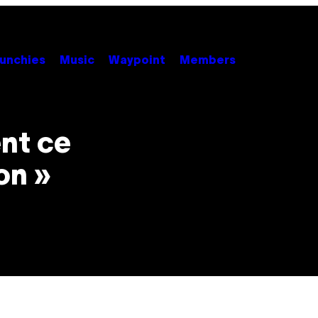
unchies
Music
Waypoint
Members
nt ce
on »