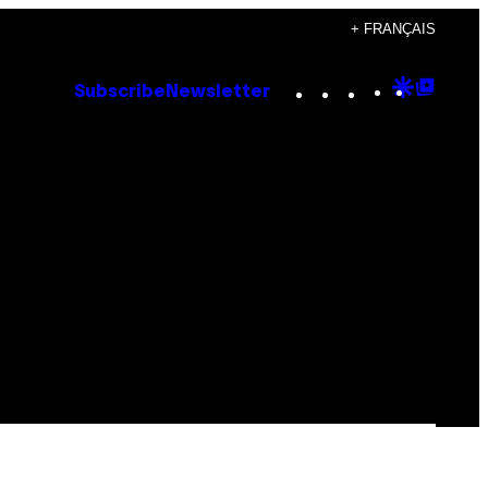
+ FRANÇAIS
Instagram
TikTok
YouTube
Google
Goog
Subscribe
Newsletter
Discove
Top
Posts